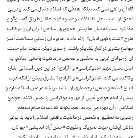
گاه آن را نفی نمی کند، بلکه هدفی که اسلام دنبال می کند و در پی
تحقق آن است، حل اختلافات و «سوء فهم ها» از طریق گفت وگو و
مذاکره است که سال ها پیش جمهوری اسلامی ایران آن را در قالب
طرح «گفت وگوی ادیان» ارائه داد تا رهاورد آن زندگی مسالمت آمیز
جوامع بشری در کنار یکدیگر باشد. از سوی دیگر، دعوت امام خامنه
ای از جوانان غربی به تحقیق و تفحص در ماهیت واقعی اسلام، به
اصل بسیار مهم «دموکراسی» و «آزادی» در این دین آسمانی اشاره
و تاکید می کند، «دموکراسی» و «آزادی» بشری پیش از آنکه غرب
ابداع کننده و مدعی پرچمداری آن باشد، ریشه در دین اسلام دارد و
پیش از آنکه جوامع غربی آزادی و دموکراسی را لمس کنند، جوامع
اسلامی از آن بهره می بردند. همانگونه که دعوت مقام معظم
رهبری به تحقیق و تفحص در ماهیت واقعی اسلام را باید به نوعی
تلاش ایشان جهت تحریک و تقویت «حس آزاد اندیشی» جوانان
غربی ملاحظه کرد. امام خامنه ای با این نامه درپی ایجاد نگرشی