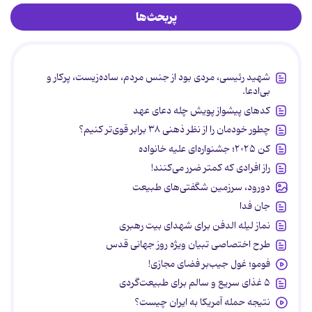
پربحث‌ها
شهید رئیسی، مردی بود از جنس مردم، ساده‌زیست، پرکار و
بی‌ادعا.
کدهای پیشواز پویش چله دعای عهد
چطور خودمان را از نظر ذهنی ۳۸ برابر قوی‌تر کنیم؟
کن ۲۰۲۵؛ جشنواره‌ای علیه خانواده
راز افرادی که کمتر ضرر می‌کنند!
دورود، سرزمین شگفتی‌های طبیعت
جان فدا
نماز لیله الدفن برای شهدای بیت رهبری
طرح اختصاصی تبیان ویژه روز جهانی قدس
فومو؛ غول جیب‌بر فضای مجازی!
۵ غذای سریع و سالم برای طبیعت‌گردی
نتیجه حمله آمریکا به ایران چیست؟