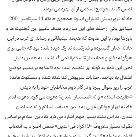
حادثه تروریستی «شارلی ابدو» همچون حادثه 11 سپتامبر 2001
میلادی یکی از حلقه های این مبارزه با هدف تغییر این ذهنیت ها و
باورها بود، با این تفاوت که هجمه تبلیغاتی و رسانه ای غرب در این
حادثه چنان گسترده و قدرتمند تدارک دیده شده بود که جایی برای
هرگونه دفاع و حمایت از «اسلام» نمی گذاشت. به همین دلیل
لحن این نامه به گونه ای تنظیم شده بود تا علاوه بر تغییر موضع
انفعال به تهاجم، جنایات سرپوش گذاشته شده و مسکوت مانده
غرب را زیر سوال ببرد و در گام دوم مخاطبان خود را به دیدن
«حقیقت اسلام» و نه «مسلمان شدن» دعوت می کرد. دعوت امام
خامنه ای از جوانان غربی به دیدن حقیقت اسلام و نه مسلمان
شدن، به این نکته بسیار مهم اشاره می کرد که دین اسلام براساس
مقوله بسیار معروف «لا اکراه فی الدین» ضمن احترام به انتخاب
افراد به مقوله «کثرت گرایی» در جوامع بشری اذعان داشته و هیچ