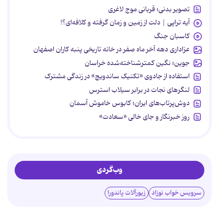
تصویر بدنی؛ قربانی موج لاغری
آیه تراپی | دلت از زمین و زمان گرفته و کلافه‌ای؟!
کاسبان جنگ
عزاداری دهه آخر ماه صفر در خانه تاریخی پنبه کاران اصفهان
جوین؛ نگین کمترشناخته‌شده خراسان
استفاده از جادوی «تکنیک ساندویچ» در زندگی مشترک
لنگرهای نجات در برابر سیلاب استرس
دوش‌پرتاب‌های ایران؛ کابوس خاموش آسمان
روز خبرنگار و جای خالی «سعادت»
وب‌گردی
سرویس خواب نوزاد
زیورآلات پاندورا