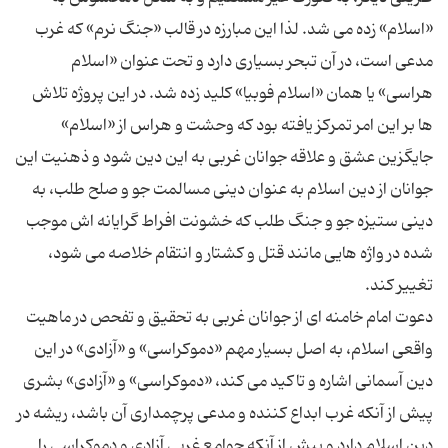
«اسلام» زده می شد. لذا این مبارزه در قالب «جنگ نرم» که غرب
مدعی است، در آن تبحر بسیاری دارد و تحت عنوان «اسلام
هراسی» یا همان «اسلام فوبیا» کلید زده شد. در این پروژه تلاش
ها بر این امر تمرکز یافته بود که وحشت و هراس از «اسلام»
جایگزین عشق و علاقه جوانان غربی به این دین شود و ذهنیت این
جوانان از دین اسلام به عنوان دینی مسالمت جو و صلح طلب، به
دینی ستیزه جو و جنگ طلب که خشونت افراط گرایانه اش موجب
شده در واژه هایی مانند قتل و کشتار و انتقام خلاصه می شود،
دعوت امام خامنه ای از جوانان غربی به تحقیق و تفحص در ماهیت
واقعی اسلام، به اصل بسیار مهم «دموکراسی» و «آزادی» در این
دین آسمانی اشاره و تاکید می کند، «دموکراسی» و «آزادی» بشری
پیش از آنکه غرب ابداع کننده و مدعی پرچمداری آن باشد، ریشه در
دین اسلام دارد و پیش از آنکه جوامع غربی آزادی و دموکراسی را