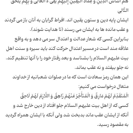
هُمْ أَسَاسُ الدِّینِ وَ عِمَادُ الْیَقِینِ إِلَیْهِمْ یَفِی ءُ الْغَالِی وَ بِهِمْ یُلْحَقُ
ایشان پایه دین و ستون یقین اند. افراط گرایان به آنان باز می گردند
بنابراین کسی که شعار عدالت و اعتدال سر می دهد و به واقع
علاقه مند است در مسیر اعتدال حرکت کند باید سیره و سنت اهل
بیت علیهم السلام را بشناسد و بعد رفتار خود را با آنها تنظیم کند.
این همان رمز سعادت است که ما در صلوات شعبانیه از خداوند
کسی که از اهل بیت علیهم السلام جلو افتاد از دین خارج شد و
آنکه از ایشان عقب ماند بدبخت شد ولی آنکه با ایشان همراه گردید