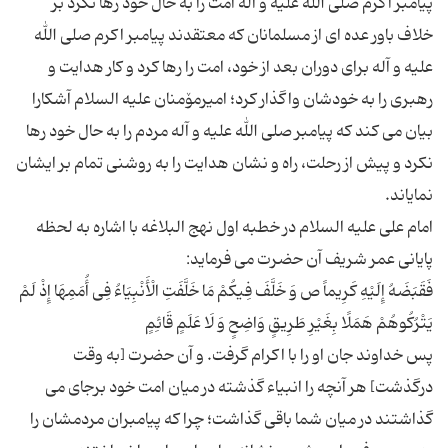
پیامبر اکرم صلی الله علیه و آله امت را به حال خود رها نکرد بر
خلاف باور عده ای از مسلمانان که معتقدند پیامبر اکرم صلی الله
علیه و آله برای دوران بعد از خود، امت را رها کرد و کار هدایت و
رهبری را به خودشان واگذار کرد؛ امیرمۆمنان علیه السلام آشکارا
بیان می کند که پیامبر صلی الله علیه و آله مردم را به حال خود رها
نکرد و پیش از رحلت، راه و نشان هدایت را به روشنی تمام بر ایشان
امام علی علیه السلام در خطبه اول نهج البلاغه با اشاره به لحظه
فَقَبَضَهُ إِلَیْهِ كَرِیماً ص وَ خَلَّفَ فِیكُمْ مَا خَلَّفَتِ الْأَنْبِیَاءُ فِی أُمَمِهَا إِذْ لَمْ
پس خداوند جان او را با اکرام گرفت. و آن حضرت [به وقت
درگذشت] هر آنچه را انبیاء گذشته در میان امت خود برجای می
گذاشتند در میان شما باقی گذاشت؛ چرا كه پیامبران مردمشان را