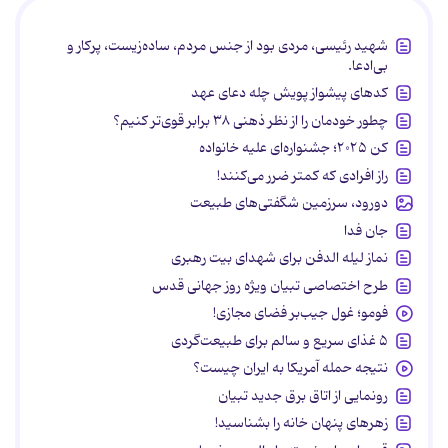
شهید رئیسی، مردی بود از جنس مردم، ساده‌زیست، پرکار و
بی‌ادعا.
کدهای پیشواز پویش چله دعای عهد
چطور خودمان را از نظر ذهنی ۳۸ برابر قوی‌تر کنیم؟
کن ۲۰۲۵؛ جشنواره‌ای علیه خانواده
راز افرادی که کمتر ضرر می‌کنند!
دورود، سرزمین شگفتی‌های طبیعت
جان فدا
نماز لیله الدفن برای شهدای بیت رهبری
طرح اختصاصی تبیان ویژه روز جهانی قدس
فومو؛ غول جیب‌بر فضای مجازی!
۵ غذای سریع و سالم برای طبیعت‌گردی
نتیجه حمله آمریکا به ایران چیست؟
رونمایی از اتاق برق جدید تبیان
زهرهای پنهان خانه را بشناسید!