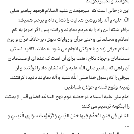
این در حالی است که امیرمۆمنان علیه السلام فرمود پیامبر صلی
الله علیه و آله راه روشن هدایت را نشان داد و پرچم همیشه
برافراشته این راه را به مردم نمایاند و رفت؛ پس اگر امروز به نام
اسلام و مسلمانی و حتی قرآن و روایات نبوی، بر خلاف قرآن و روح
اسلام حرفی زده و یا حرکتی انجام می شود به مانند کافر دانستن
مسلمانان و جهاد نکاح؛ همه برای آن است که عده ای از مسلمانان
آن راهی که پیامبر صلی الله علیه و آله نشان داد را نرفتند و آن
امام علی علیه السلام در خطبه دوم نهج البلاغه فضای قبل از بعثت
النَّاسُ فِی فِتَنٍ انْجَذَمَ فِیهَا حَبْلُ الدِّینِ وَ تَزَعْزَعَتْ سَوَارِی الْیَقِینِ و