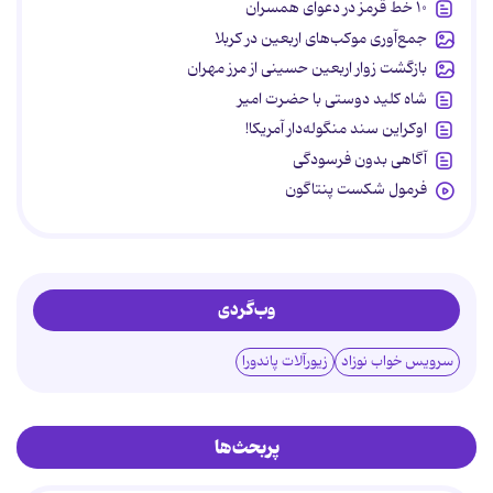
۱۰ خط قرمز در دعوای همسران
جمع‌آوری موکب‌های اربعین در کربلا
بازگشت زوار اربعین حسینی از مرز مهران
شاه کلید دوستی با حضرت امیر
اوکراین سند منگوله‌دار آمریکا!
آگاهی بدون فرسودگی
فرمول شکست پنتاگون
وب‌گردی
سرویس خواب نوزاد
زیورآلات پاندورا
پربحث‌ها