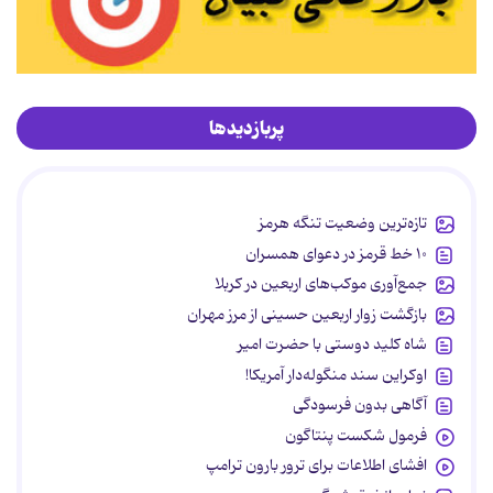
پربازدیدها
تازه‌ترین وضعیت تنگه هرمز
۱۰ خط قرمز در دعوای همسران
جمع‌آوری موکب‌های اربعین در کربلا
بازگشت زوار اربعین حسینی از مرز مهران
شاه کلید دوستی با حضرت امیر
اوکراین سند منگوله‌دار آمریکا!
آگاهی بدون فرسودگی
فرمول شکست پنتاگون
افشای اطلاعات برای ترور بارون ترامپ