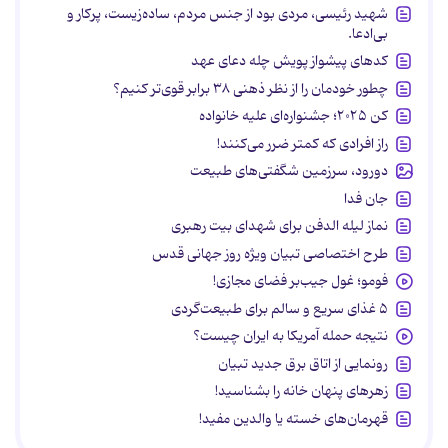
شهید رئیسی، مردی بود از جنس مردم، ساده‌زیست، پرکار و
بی‌ادعا.
کدهای پیشواز پویش چله دعای عهد
چطور خودمان را از نظر ذهنی ۳۸ برابر قوی‌تر کنیم؟
کن ۲۰۲۵؛ جشنواره‌ای علیه خانواده
راز افرادی که کمتر ضرر می‌کنند!
دورود، سرزمین شگفتی‌های طبیعت
جان فدا
نماز لیله الدفن برای شهدای بیت رهبری
طرح اختصاصی تبیان ویژه روز جهانی قدس
فومو؛ غول جیب‌بر فضای مجازی!
۵ غذای سریع و سالم برای طبیعت‌گردی
نتیجه حمله آمریکا به ایران چیست؟
رونمایی از اتاق برق جدید تبیان
زهرهای پنهان خانه را بشناسید!
قهرمان‌های خسته یا والدین مفید!