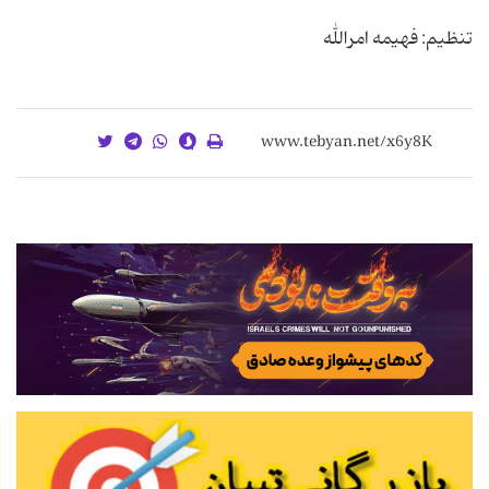
تنظیم: فهیمه امرالله