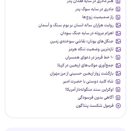
هنر مادری در سایه‌ فقدان پدر
مادری در سایه سوگ پدر
راز صمیمیت زوج‌ها
روایت هزاران ساله انسان بر بوم سنگ و آسمان
اهرام مِروئه در سایه جنگ سودان
جنگل‌های یونان؛ نقاشیِ سوخته‌ی زمین
تازه‌ترین وضعیت تنگه هرمز
۱۰ خط قرمز در دعوای همسران
جمع‌آوری موکب‌های اربعین در کربلا
بازگشت زوار اربعین حسینی از مرز مهران
شاه کلید دوستی با حضرت امیر
اوکراین سند منگوله‌دار آمریکا!
آگاهی بدون فرسودگی
فرمول شکست پنتاگون