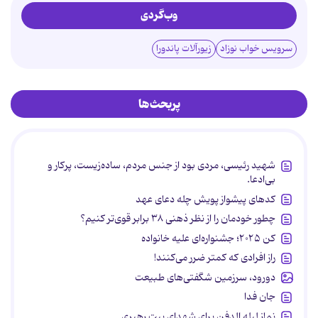
وب‌گردی
سرویس خواب نوزاد
زیورآلات پاندورا
پربحث‌ها
شهید رئیسی، مردی بود از جنس مردم، ساده‌زیست، پرکار و
بی‌ادعا.
کدهای پیشواز پویش چله دعای عهد
چطور خودمان را از نظر ذهنی ۳۸ برابر قوی‌تر کنیم؟
کن ۲۰۲۵؛ جشنواره‌ای علیه خانواده
راز افرادی که کمتر ضرر می‌کنند!
دورود، سرزمین شگفتی‌های طبیعت
جان فدا
نماز لیله الدفن برای شهدای بیت رهبری