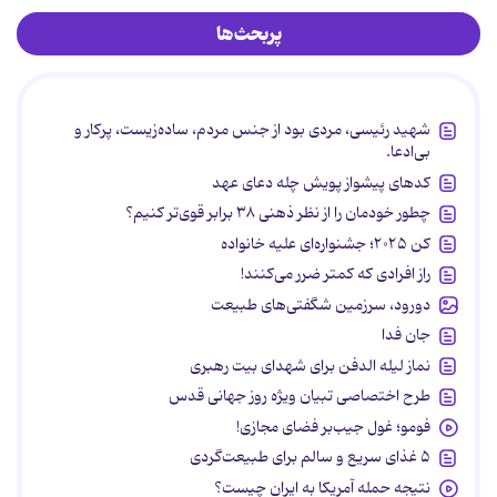
پربحث‌ها
شهید رئیسی، مردی بود از جنس مردم، ساده‌زیست، پرکار و
بی‌ادعا.
کدهای پیشواز پویش چله دعای عهد
چطور خودمان را از نظر ذهنی ۳۸ برابر قوی‌تر کنیم؟
کن ۲۰۲۵؛ جشنواره‌ای علیه خانواده
راز افرادی که کمتر ضرر می‌کنند!
دورود، سرزمین شگفتی‌های طبیعت
جان فدا
نماز لیله الدفن برای شهدای بیت رهبری
طرح اختصاصی تبیان ویژه روز جهانی قدس
فومو؛ غول جیب‌بر فضای مجازی!
۵ غذای سریع و سالم برای طبیعت‌گردی
نتیجه حمله آمریکا به ایران چیست؟