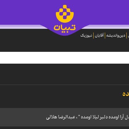
دین‌واندیشه
آقایان
نیوزیک
ده
ل آرا اومده دلبر لیلا اومده " ، عبدالرضا هلالی