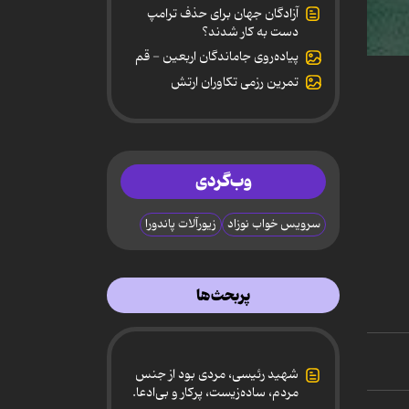
آزادگان جهان برای حذف ترامپ
دست به کار شدند؟
پیاده‌روی جاماندگان اربعین - قم
0
secon
تمرین رزمی تکاوران ارتش
of
4
minut
30
secon
90%
وب‌گردی
سرویس خواب نوزاد
زیورآلات پاندورا
پربحث‌ها
شهید رئیسی، مردی بود از جنس
مردم، ساده‌زیست، پرکار و بی‌ادعا.