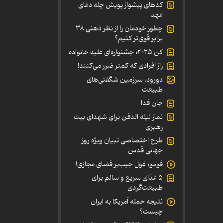
کدهای پیشواز پویش چله دعای
عهد
چطور خودمان را از نظر ذهنی ۳۸
برابر قوی‌تر کنیم؟
کن ۲۰۲۵؛ جشنواره‌ای علیه خانواده
راز افرادی که کمتر ضرر می‌کنند!
دورود، سرزمین شگفتی‌های
طبیعت
جان فدا
نماز لیله الدفن برای شهدای بیت
رهبری
طرح اختصاصی تبیان ویژه روز
جهانی قدس
فومو؛ غول جیب‌بر فضای مجازی!
۵ غذای سریع و سالم برای
طبیعت‌گردی
نتیجه حمله آمریکا به ایران
چیست؟