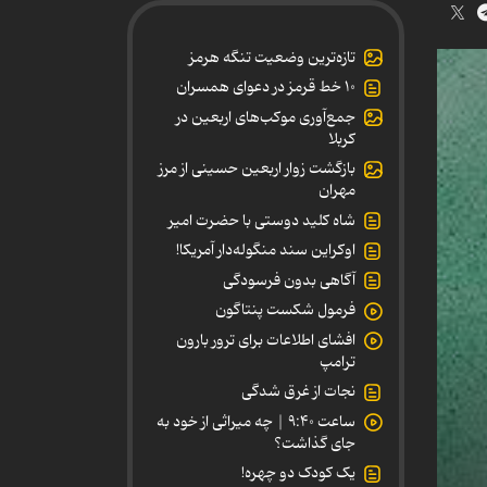
تازه‌ترین وضعیت تنگه هرمز
۱۰ خط قرمز در دعوای همسران
جمع‌آوری موکب‌های اربعین در
کربلا
بازگشت زوار اربعین حسینی از مرز
مهران
شاه کلید دوستی با حضرت امیر
اوکراین سند منگوله‌دار آمریکا!
آگاهی بدون فرسودگی
فرمول شکست پنتاگون
افشای اطلاعات برای ترور بارون
ترامپ
نجات از غرق شدگی
ساعت ۹:۴۰ | چه میراثی از خود به
جای گذاشت؟
یک کودک دو چهره!