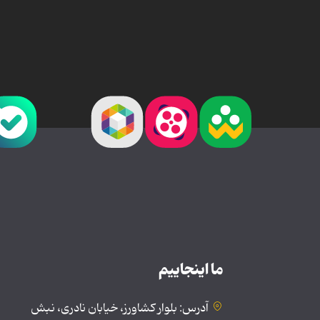
ما اینجاییم
آدرس: بلوار کشاورز، خیابان نادری، نبش