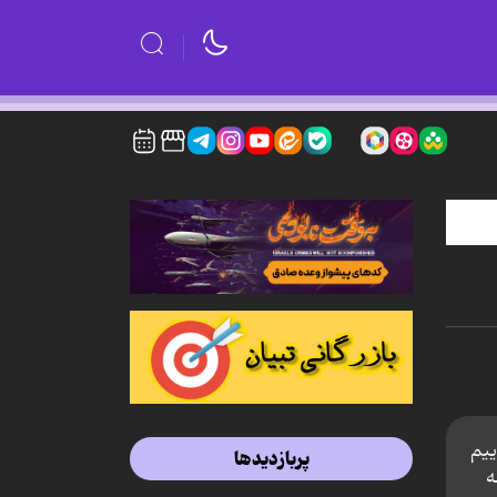
ییم
پربازدیدها
ه