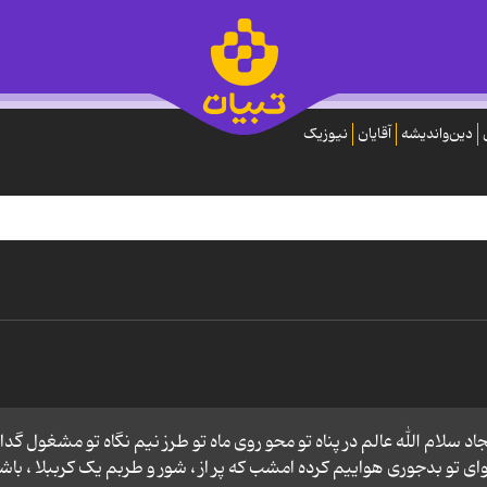
دین‌واندیشه
آقایان
نیوزیک
 سلام الله عالم در پناه تو محو روی ماه تو طرز نیم نگاه تو مشغول گدا
 تو بدجوری هواییم کرده امشب که پر از ، شور و طربم یک کرببلا ، باش