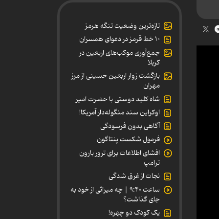
تازه‌ترین وضعیت تنگه هرمز
۱۰ خط قرمز در دعوای همسران
جمع‌آوری موکب‌های اربعین در
کربلا
بازگشت زوار اربعین حسینی از مرز
مهران
شاه کلید دوستی با حضرت امیر
اوکراین سند منگوله‌دار آمریکا!
آگاهی بدون فرسودگی
فرمول شکست پنتاگون
افشای اطلاعات برای ترور بارون
ترامپ
نجات از غرق شدگی
ساعت ۹:۴۰ | چه میراثی از خود به
جای گذاشت؟
یک کودک دو چهره!