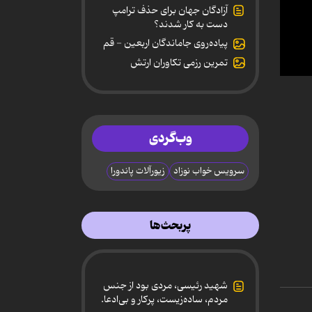
آزادگان جهان برای حذف ترامپ
دست به کار شدند؟
پیاده‌روی جاماندگان اربعین - قم
تمرین رزمی تکاوران ارتش
0
secon
of
10
minut
وب‌گردی
31
secon
90%
سرویس خواب نوزاد
زیورآلات پاندورا
پربحث‌ها
شهید رئیسی، مردی بود از جنس
مردم، ساده‌زیست، پرکار و بی‌ادعا.