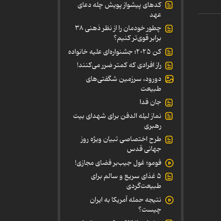
کدهای پیشواز پویش چله دعای
عهد
چطور خودمان را از نظر ذهنی ۳۸
برابر قوی‌تر کنیم؟
کن ۲۰۲۵؛ جشنواره‌ای علیه خانواده
راز افرادی که کمتر ضرر می‌کنند!
دورود، سرزمین شگفتی‌های
طبیعت
جان فدا
نماز لیله الدفن برای شهدای بیت
رهبری
طرح اختصاصی تبیان ویژه روز
جهانی قدس
فومو؛ غول جیب‌بر فضای مجازی!
۵ غذای سریع و سالم برای
طبیعت‌گردی
نتیجه حمله آمریکا به ایران
چیست؟