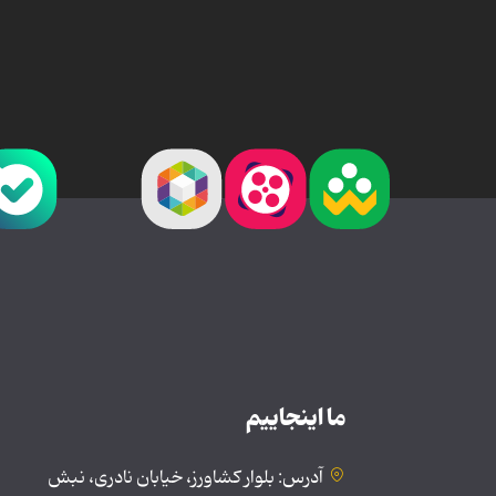
ما اینجاییم
آدرس: بلوار کشاورز، خیابان نادری، نبش