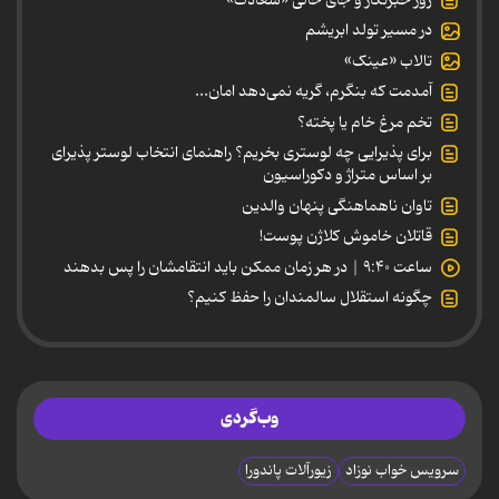
در مسیر تولد ابریشم
تالاب «عینک»
آمدمت که بنگرم، گریه نمی‌دهد امان...
تخم مرغ خام یا پخته؟
برای پذیرایی چه لوستری بخریم؟ راهنمای انتخاب لوستر پذیرای
بر اساس متراژ و دکوراسیون
تاوان ناهماهنگی پنهان والدین
قاتلان خاموش کلاژن پوست!
ساعت ۹:۴۰ | در هر زمان ممکن باید انتقامشان را پس بدهند
چگونه استقلال سالمندان را حفظ کنیم؟
وب‌گردی
سرویس خواب نوزاد
زیورآلات پاندورا