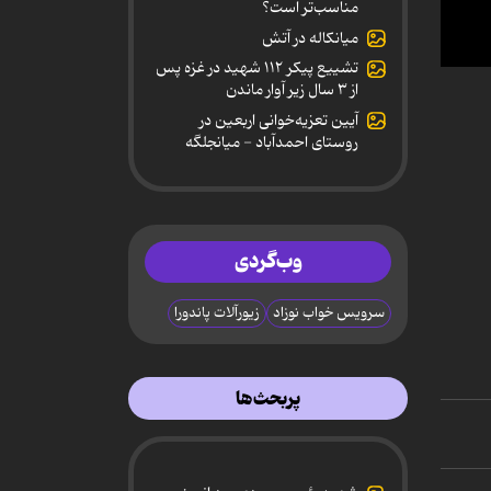
مناسب‌تر است؟
میانکاله در آتش
تشییع پیکر ۱۱۲ شهید در غزه پس
0
از ۳ سال زیر آوار ماندن
secon
of
آیین تعزیه‌خوانی اربعین در
5
روستای احمدآباد - میانجلگه
minut
30
secon
90%
وب‌گردی
سرویس خواب نوزاد
زیورآلات پاندورا
پربحث‌ها