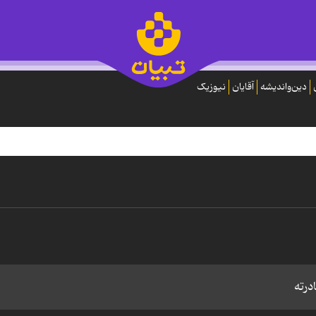
دین‌واندیشه
آقایان
نیوزیک
درته