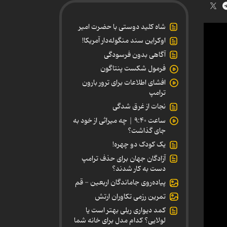
شاه کلید دوستی با حضرت امیر
اوکراین سند منگوله‌دار آمریکا!
آگاهی بدون فرسودگی
فرمول شکست پنتاگون
افشای اطلاعات برای ترور بارون
ترامپ
نجات از غرق شدگی
ساعت ۹:۴۰ | چه میراثی از خود به
جای گذاشت؟
یک کودک دو چهره!
آزادگان جهان برای حذف ترامپ
دست به کار شدند؟
پیاده‌روی جاماندگان اربعین - قم
تمرین رزمی تکاوران ارتش
کمد دیواری ریلی بهتر است یا
لولایی؟ کدام مدل برای خانه شما