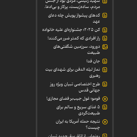
شهید رئیسی، مردی بود از جنس
مردم، ساده‌زیست، پرکار و بی‌ادعا.
کدهای پیشواز پویش چله دعای
عهد
کن ۲۰۲۵؛ جشنواره‌ای علیه خانواده
راز افرادی که کمتر ضرر می‌کنند!
دورود، سرزمین شگفتی‌های
طبیعت
جان فدا
نماز لیله الدفن برای شهدای بیت
رهبری
طرح اختصاصی تبیان ویژه روز
جهانی قدس
فومو؛ غول جیب‌بر فضای مجازی!
۵ غذای سریع و سالم برای
طبیعت‌گردی
نتیجه حمله آمریکا به ایران
چیست؟
رونمایی از اتاق برق جدید تبیان