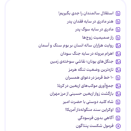
استقلال سالمندان را جدی بگیریم!
هنر مادری در سایه‌ فقدان پدر
مادری در سایه سوگ پدر
راز صمیمیت زوج‌ها
روایت هزاران ساله انسان بر بوم سنگ و آسمان
اهرام مِروئه در سایه جنگ سودان
جنگل‌های یونان؛ نقاشیِ سوخته‌ی زمین
تازه‌ترین وضعیت تنگه هرمز
۱۰ خط قرمز در دعوای همسران
جمع‌آوری موکب‌های اربعین در کربلا
بازگشت زوار اربعین حسینی از مرز مهران
شاه کلید دوستی با حضرت امیر
اوکراین سند منگوله‌دار آمریکا!
آگاهی بدون فرسودگی
فرمول شکست پنتاگون