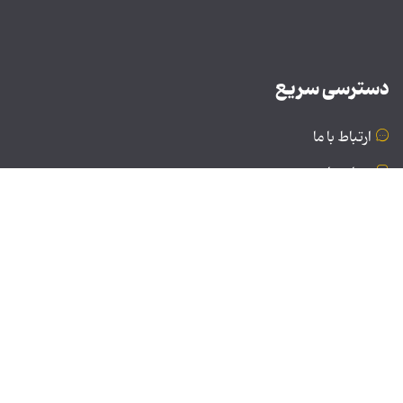
دسترسی سریع
ارتباط با ما
درباره ما
نسخه دسکتاپ
© تمامی حقوق برای موسسه فرهنگی و هنری تبیان محفوظ
است | نقل مطالب با ذکر منبع بلامانع است.
طراحی و تولید: نستوه