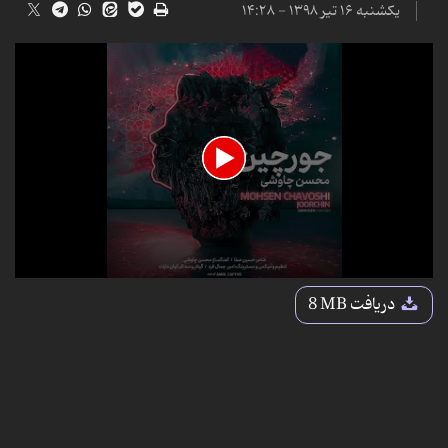
یکشنبه ۱۶ تیر ۱۳۹۸ - ۱۴:۲۸
0
seconds
دریافت
8 MB
of
4
minutes,
22
seconds