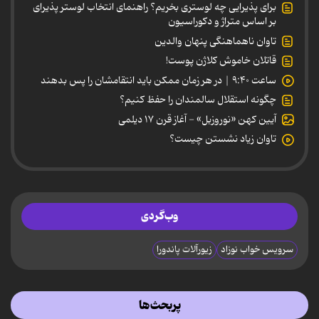
برای پذیرایی چه لوستری بخریم؟ راهنمای انتخاب لوستر پذیرای
بر اساس متراژ و دکوراسیون
تاوان ناهماهنگی پنهان والدین
قاتلان خاموش کلاژن پوست!
ساعت ۹:۴۰ | در هر زمان ممکن باید انتقامشان را پس بدهند
چگونه استقلال سالمندان را حفظ کنیم؟
آیین کهن «نوروزبل» - آغاز قرن ۱۷ دیلمی
تاوان زیاد نشستن چیست؟
وب‌گردی
سرویس خواب نوزاد
زیورآلات پاندورا
پربحث‌ها