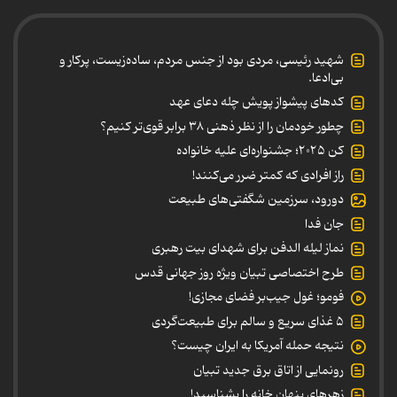
شهید رئیسی، مردی بود از جنس مردم، ساده‌زیست، پرکار و
بی‌ادعا.
کدهای پیشواز پویش چله دعای عهد
چطور خودمان را از نظر ذهنی ۳۸ برابر قوی‌تر کنیم؟
کن ۲۰۲۵؛ جشنواره‌ای علیه خانواده
راز افرادی که کمتر ضرر می‌کنند!
دورود، سرزمین شگفتی‌های طبیعت
جان فدا
نماز لیله الدفن برای شهدای بیت رهبری
طرح اختصاصی تبیان ویژه روز جهانی قدس
فومو؛ غول جیب‌بر فضای مجازی!
۵ غذای سریع و سالم برای طبیعت‌گردی
نتیجه حمله آمریکا به ایران چیست؟
رونمایی از اتاق برق جدید تبیان
زهرهای پنهان خانه را بشناسید!