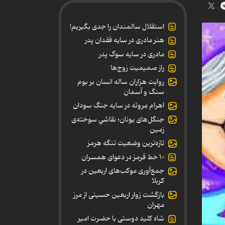
استقلال سالمندان را جدی بگیریم!
هنر مادری در سایه‌ فقدان پدر
مادری در سایه سوگ پدر
راز صمیمیت زوج‌ها
روایت هزاران ساله انسان بر بوم
سنگ و آسمان
اهرام مِروئه در سایه جنگ سودان
جنگل‌های یونان؛ نقاشیِ سوخته‌ی
زمین
تازه‌ترین وضعیت تنگه هرمز
۱۰ خط قرمز در دعوای همسران
جمع‌آوری موکب‌های اربعین در
کربلا
بازگشت زوار اربعین حسینی از مرز
مهران
شاه کلید دوستی با حضرت امیر