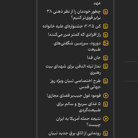
عهد
چطور خودمان را از نظر ذهنی ۳۸
برابر قوی‌تر کنیم؟
کن ۲۰۲۵؛ جشنواره‌ای علیه خانواده
راز افرادی که کمتر ضرر می‌کنند!
دورود، سرزمین شگفتی‌های
طبیعت
جان فدا
نماز لیله الدفن برای شهدای بیت
رهبری
طرح اختصاصی تبیان ویژه روز
جهانی قدس
فومو؛ غول جیب‌بر فضای مجازی!
۵ غذای سریع و سالم برای
طبیعت‌گردی
نتیجه حمله آمریکا به ایران
چیست؟
رونمایی از اتاق برق جدید تبیان