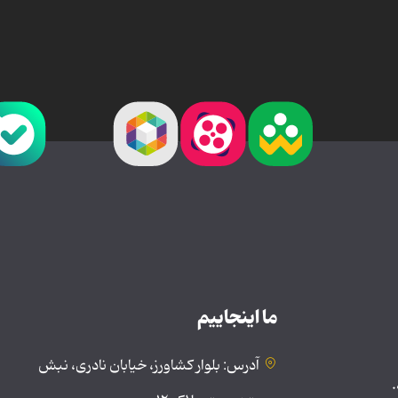
ما اینجاییم
آدرس: بلوار کشاورز، خیابان نادری، نبش
.