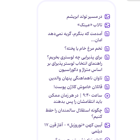
در مسیر تولد ابریشم
تالاب «عینک»
آمدمت که بنگرم، گریه نمی‌دهد
امان...
تخم مرغ خام یا پخته؟
برای پذیرایی چه لوستری بخریم؟
راهنمای انتخاب لوستر پذیرای بر
اساس متراژ و دکوراسیون
تاوان ناهماهنگی پنهان والدین
قاتلان خاموش کلاژن پوست!
ساعت ۹:۴۰ | در هر زمان ممکن
باید انتقامشان را پس بدهند
چگونه استقلال سالمندان را حفظ
کنیم؟
آیین کهن «نوروزبل» - آغاز قرن ۱۷
دیلمی
تاوان زیاد نشستن چیست؟