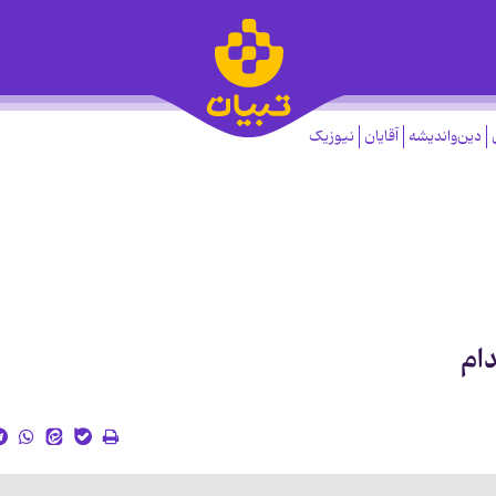
دین‌واندیشه
آقایان
نیوزیک
ام