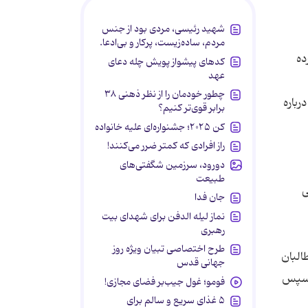
شهید رئیسی، مردی بود از جنس
مردم، ساده‌زیست، پرکار و بی‌ادعا.
ده
کدهای پیشواز پویش چله دعای
عهد
چطور خودمان را از نظر ذهنی ۳۸
رباره
برابر قوی‌تر کنیم؟
کن ۲۰۲۵؛ جشنواره‌ای علیه خانواده
راز افرادی که کمتر ضرر می‌کنند!
دورود، سرزمین شگفتی‌های
طبیعت
ی
جان فدا
نماز لیله الدفن برای شهدای بیت
رهبری
طرح اختصاصی تبیان ویژه روز
البان
جهانی قدس
 سپس
فومو؛ غول جیب‌بر فضای مجازی!
۵ غذای سریع و سالم برای