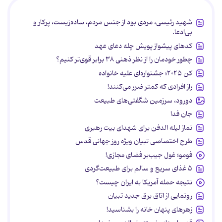
شهید رئیسی، مردی بود از جنس مردم، ساده‌زیست، پرکار و
بی‌ادعا.
کدهای پیشواز پویش چله دعای عهد
چطور خودمان را از نظر ذهنی ۳۸ برابر قوی‌تر کنیم؟
کن ۲۰۲۵؛ جشنواره‌ای علیه خانواده
راز افرادی که کمتر ضرر می‌کنند!
دورود، سرزمین شگفتی‌های طبیعت
جان فدا
نماز لیله الدفن برای شهدای بیت رهبری
طرح اختصاصی تبیان ویژه روز جهانی قدس
فومو؛ غول جیب‌بر فضای مجازی!
۵ غذای سریع و سالم برای طبیعت‌گردی
نتیجه حمله آمریکا به ایران چیست؟
رونمایی از اتاق برق جدید تبیان
زهرهای پنهان خانه را بشناسید!