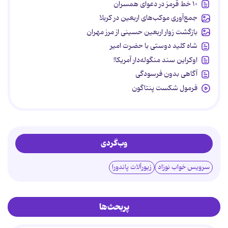
۱۰ خط قرمز در دعوای همسران
جمع‌آوری موکب‌های اربعین در کربلا
بازگشت زوار اربعین حسینی از مرز مهران
شاه کلید دوستی با حضرت امیر
اوکراین سند منگوله‌دار آمریکا!
آگاهی بدون فرسودگی
فرمول شکست پنتاگون
وب‌گردی
سرویس خواب نوزاد
زیورآلات پاندورا
پربحث‌ها