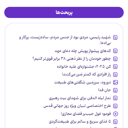
پربحث‌ها
شهید رئیسی، مردی بود از جنس مردم، ساده‌زیست، پرکار و
بی‌ادعا.
کدهای پیشواز پویش چله دعای عهد
چطور خودمان را از نظر ذهنی ۳۸ برابر قوی‌تر کنیم؟
کن ۲۰۲۵؛ جشنواره‌ای علیه خانواده
راز افرادی که کمتر ضرر می‌کنند!
دورود، سرزمین شگفتی‌های طبیعت
جان فدا
نماز لیله الدفن برای شهدای بیت رهبری
طرح اختصاصی تبیان ویژه روز جهانی قدس
فومو؛ غول جیب‌بر فضای مجازی!
۵ غذای سریع و سالم برای طبیعت‌گردی