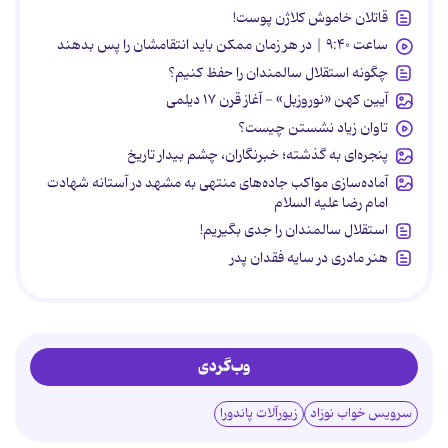
قاتلان خاموش کلاژن پوست!
ساعت ۹:۴۰ | در هر زمان ممکن باید انتقامشان را پس بدهند
چگونه استقلال سالمندان را حفظ کنیم؟
آیین کهن «نوروزبل» - آغاز قرن ۱۷ دیلمی
تاوان زیاد نشستن چیست؟
پنجره‌ای به گذشته؛ خبرنگاران، چشم بیدار تاریخ
آماده‌سازی مواکب جاده‌های منتهی به مشهد در آستانه شهادت
امام رضا علیه السلام
استقلال سالمندان را جدی بگیریم!
هنر مادری در سایه‌ فقدان پدر
وب‌گردی
سرویس خواب نوزاد
زیورآلات پاندورا