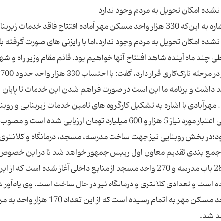
قائم مقام وزیر راه و شهرسازی در امور مسکن مهر با اشاره به این‌که 330 هزار واحد مسکن مهر آماده افتتاح فاقد خدمات زیر
ه نشده امکان تحویل به مردم وجود ندارد،اما با رایزنی های صورت گرفته با
 چند ماه آینده شاهد افتتاح آنها خواهیم بود. قائم مقام وزیر راه و ش
با بی
 داشت و برنامه ما این است در صورت فراهم شدن این خدمات تا پایان 
ری برسانیم. مهرآبادی با اشاره به تشکیل کارگروه های تامین خدمات زیربنایی و روبن
دستور معاون رییس جمهوری افزود: در بخش زیربنایی اعتبار مورد نیاز 5 هزار و 600 میلیارد تومان ارزیابی شده
ود؛در بخش روبنایی نیز جهت ساخت مدرسه، مسجد، درمانگاه و کلانتری
ست که پس از جمع بندی تقدیم معاون اول رییس جمهور خواهد شد تا در این خصوص
تصمیماتی گرفته شود. به گفته وی، تاکنون ساخت 280 باب مدرسه و 270 واحد مسجد از منابع داخلی آغاز شده است ک
برداری رسیده است و تعدادی کلانتری و درمانگاه نیز در حال ساخت است. وی یادآور 
دولت تدبیر و امید و طی یکسال گذشته 260 هزار واحد مسکن مهر به اتمام رسیده است که از این تعداد 170