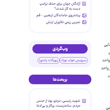
آزادگان جهان برای حذف ترامپ
دست به کار شدند؟
پیاده‌روی جاماندگان اربعین - قم
تمرین رزمی تکاوران ارتش
روبنایی
وب‌گردی
دی
خت آنها آغاز شد در حال حاضر بیش از 1میلیون و 950 هزار واحد
سرویس خواب نوزاد
زیورآلات پاندورا
حد کار ساخت آن به پایان رسیده که از این تعداد 1 میلیون و 170 هزار واحد
لت
پربحث‌ها
شهید رئیسی، مردی بود از جنس
مردم، ساده‌زیست، پرکار و بی‌ادعا.
بنایی