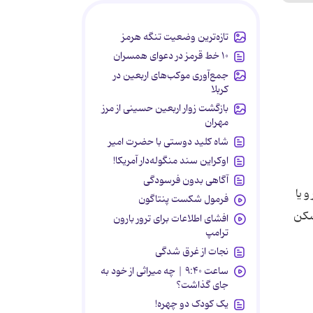
تازه‌ترین وضعیت تنگه هرمز
۱۰ خط قرمز در دعوای همسران
جمع‌آوری موکب‌های اربعین در
کربلا
بازگشت زوار اربعین حسینی از مرز
مهران
شاه کلید دوستی با حضرت امیر
اوکراین سند منگوله‌دار آمریکا!
آگاهی بدون فرسودگی
 یا
فرمول شکست پنتاگون
مسکن
افشای اطلاعات برای ترور بارون
ترامپ
نجات از غرق شدگی
ساعت ۹:۴۰ | چه میراثی از خود به
جای گذاشت؟
یک کودک دو چهره!