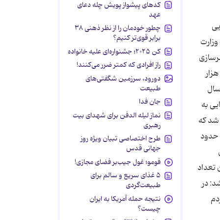
کدهای پیشواز پویش چله دعای
عهد
بنایی
چطور خودمان را از نظر ذهنی ۳۸
برابر قوی‌تر کنیم؟
 وزارت
کن ۲۰۲۵؛ جشنواره‌ای علیه خانواده
هرسازی
راز افرادی که کمتر ضرر می‌کنند!
ان این‌که هم‌اکنون 400 هزار واحد از مسکن مهر در مرحله نازک‌کاری قرار دارد، گفت: با احتساب 330 هزار واحد حدود 700 هزار
دورود، سرزمین شگفتی‌های
طبیعت
سال
جان فدا
ایی به
نماز لیله الدفن برای شهدای بیت
 است و مصوب شد که
رهبری
 حدود
طرح اختصاصی تبیان ویژه روز
جهانی قدس
فومو؛ غول جیب‌بر فضای مجازی!
ه از این تعداد
۵ غذای سریع و سالم برای
شد: در
طبیعت‌گردی
 هزار واحد به مردم
نتیجه حمله آمریکا به ایران
چیست؟