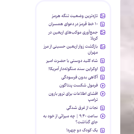
تازه‌ترین وضعیت تنگه هرمز
۱۰ خط قرمز در دعوای همسران
جمع‌آوری موکب‌های اربعین در
کربلا
بازگشت زوار اربعین حسینی از مرز
مهران
شاه کلید دوستی با حضرت امیر
اوکراین سند منگوله‌دار آمریکا!
آگاهی بدون فرسودگی
فرمول شکست پنتاگون
افشای اطلاعات برای ترور بارون
ترامپ
نجات از غرق شدگی
ساعت ۹:۴۰ | چه میراثی از خود به
جای گذاشت؟
یک کودک دو چهره!