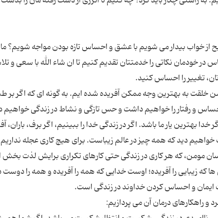
بح از خواب بیدار می شویم با عشق و احساس تازه بودن مواجه شویم؟ ما
س در خودمان نكاتی را خدمتتان تقدیم كنیم تا ان شاء الله با سعی و تل
سن خلقت به بهترین وجه ممكن آفریده شده ایم. به گونه ای كه اگر بر ط
 خدا بهترین یار ما باشد. اگر در زندگی خدا را ببینیم، اگر برف، باران، آف
قت خواهیم دید كه همه چیز در عالم زیباست. برای هیچ كاری عجله نداریم؛ 
نسان مومن، كه هر كاری در زندگی حتی كارهای تكراری برایش لذت بخش 
ا كه زیبایی را آفریده؛ اوست خدایی كه همه را آفریده و همه را دوست دا