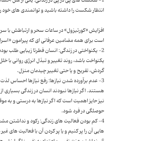
1- شكست های پی در پی در زندگی: یكی از علل اح
افزایش «کورتیزول» در ساعات سحر و ارتباطش با سر
2- یكنواختی در زندگی: انسان فطرتا زیبایی طلب بوده
یكنواخت باشد، روند تغییر و تبدّل انرژی روانی با خلل
3- عدم برآورده شدن نیازها: رفع نیازها احساس لذت در 
هستند. اگر نیازها نبودند انسان در زندگی بسیاری از 
نیز حایز اهمیت است كه اگر نیازها به درستی و به 
4- كم بودن فعالیت های زندگی: ركود و نداشتن مشغل