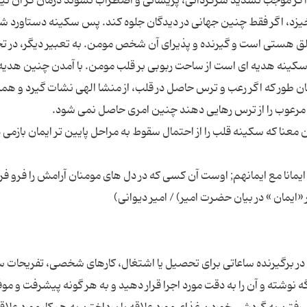
آیند اگر موجب تشدید سرگردانی، پریشانی و اضطراب نشوند درمان گر آن ن
خیزد، اگر فقط چنین جهانی در دیدگان جلوه کند. پس سکینه دستاورد
خالق هستی است و گیرنده و پذیرای آن شخص مومن. به تعبیر دیگر، در ت
سکینه هدیه ای است از ساحت ربوبی بر قلب مومن. با آمدن چنین هدیه
ن طور که اگر رعب و ترس حاصل در قلب، از منشا الهی نشات گیرد و همه
این معنا که سکینه قلب را از احتمال سقوط به مراحل پایین تر ایمان بازمی د
یمانا مع ایمانهم; اوست آن کسی که در دل های مومنان آرامش را فرو فرس
 در برگیرنده ساعاتی برای تحصیل یا اشتغال، كارهای شخصی، تفریحات س
گه نوشته و آن را به دقت مورد اجرا قرار دهید و به هر گونه پیشرفت و مو