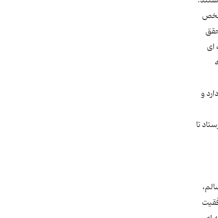
یستند.
 شخص
حقق
 ای
ارد و
تاد تا
الم،
فقیت