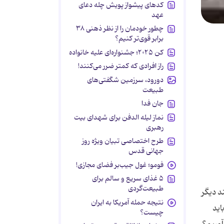
کدهای پیشواز پویش چله دعای
عهد
چطور خودمان را از نظر ذهنی ۳۸
برابر قوی‌تر کنیم؟
کن ۲۰۲۵؛ جشنواره‌ای علیه خانواده
راز افرادی که کمتر ضرر می‌کنند!
دورود، سرزمین شگفتی‌های
طبیعت
جان فدا
نماز لیله الدفن برای شهدای بیت
رهبری
طرح اختصاصی تبیان ویژه روز
جهانی قدس
فومو؛ غول جیب‌بر فضای مجازی!
۵ غذای سریع و سالم برای
طبیعت‌گردی
د دیگر
نتیجه حمله آمریکا به ایران
اید
چیست؟