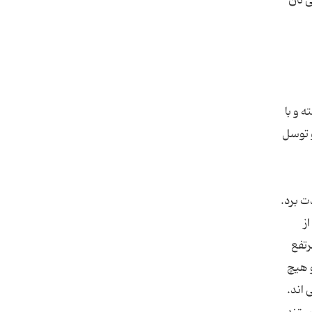
ی تان
 و با
و توسل
ت برد.
ز
رتفع
 هیچ
 اند.