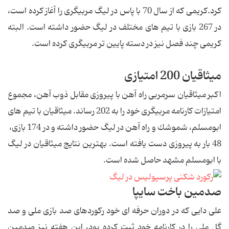
كرد.كریمى كه از سال 70 با پاس در لیگ مربیگرى را آغاز كرده است،
در 267 بازى با تیم هاى مختلف در لیگ حضور داشته است. البته
كریمى چند فصل نیز در دسته پایین تر مربیگرى كرده است.
میثاقیان 200 امتیازی
اكبر میثاقیان سرمربى راه آهن با پیروزى مقابل ذوب آهن، مجموع
امتیازات كارنامه مربیگرى خود را به 202 رساند. میثاقیان با تیم هاى
ابومسلم، شموشك و راه آهن در لیگ حضور داشته و در 174 بازی،
48 بار به پیروزى دست یافته است. بهترین نتایج میثاقیان در لیگ
با ابومسلم مشهد حاصل شده است.
صدمین باخت سایپا
على دایى كه در دوران حرفه اى خود ركوردهاى صد بازى ملى و صد
گل ملى را در كارنامه خود ثبت كرده بود، این هفته نیز صدمین