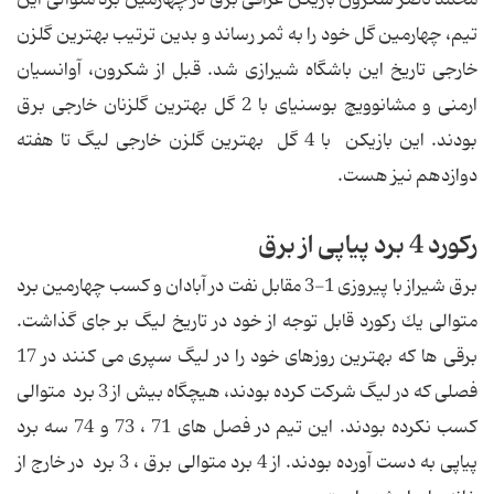
محمد ناصر شكرون بازیكن عراقى برق در چهارمین برد متوالى این
تیم، چهارمین گل خود را به ثمر رساند و بدین ترتیب بهترین گلزن
خارجى تاریخ این باشگاه شیرازى شد. قبل از شكرون، آوانسیان
ارمنى و مشانوویچ بوسنیای با 2 گل بهترین گلزنان خارجى برق
بودند. این بازیكن با 4 گل بهترین گلزن خارجى لیگ تا هفته
دوازدهم نیز هست.
ركورد 4 برد پیاپى از برق
برق شیراز با پیروزى 1-3 مقابل نفت در آبادان و كسب چهارمین برد
متوالى یك ركورد قابل توجه از خود در تاریخ لیگ بر جاى گذاشت.
برقى ها كه بهترین روزهاى خود را در لیگ سپرى مى كنند در 17
فصلی كه در لیگ شركت كرده بودند، هیچگاه بیش از 3 برد متوالى
كسب نكرده بودند. این تیم در فصل هاى 71 ، 73 و 74 سه برد
پیاپى به دست آورده بودند. از 4 برد متوالى برق ، 3 برد در خارج از