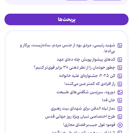
پربحث‌ها
شهید رئیسی، مردی بود از جنس مردم، ساده‌زیست، پرکار و
بی‌ادعا.
کدهای پیشواز پویش چله دعای عهد
چطور خودمان را از نظر ذهنی ۳۸ برابر قوی‌تر کنیم؟
کن ۲۰۲۵؛ جشنواره‌ای علیه خانواده
راز افرادی که کمتر ضرر می‌کنند!
دورود، سرزمین شگفتی‌های طبیعت
جان فدا
نماز لیله الدفن برای شهدای بیت رهبری
طرح اختصاصی تبیان ویژه روز جهانی قدس
فومو؛ غول جیب‌بر فضای مجازی!
۵ غذای سریع و سالم برای طبیعت‌گردی