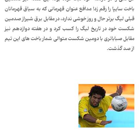
باخت سایپا را رقم زد! مدافع عنوان قهرمانى كه به سیاق قهرمانان
قبلى لیگ برتر حال و روز خوشى ندارد، در مقابل برق شیراز صدمین
شكست خود در تاریخ لیگ را كسب كرد و در هفته دوازدهم نیز
مقابل صباباترى با دومین شكست متوالى شمار باخت هاى این تیم
از صد گذشت.