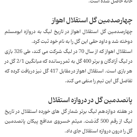
خانه حاصل شده است.
چهارصدمین گل استقلال اهواز
چهارصدمین گل استقلال اهواز در تاریخ لیگ به دروازه ابومسلم
دوخته شد و داود حقى این گل را به نام خود ثبت كرد.
استقلال اهواز كه از سال 70 در لیگ شركت مى كند، طی 326 بازی
در لیگ آزادگان و برتر 400 گل به ثمر رسانده كه میانگین 2/1 گل در
هر بازى است. استقلال اهواز در مقابل 417 گل نیز دریافت كرده كه
تفاضل گل این تیم را منفى مى كند.
پانصدمین گل در دروازه استقلال
در هفته دوازدهم لیگ برتر شمار گل هاى خورده استقلال در تاریخ
لیگ از رقم 500 گذشت. میثم خسروى مدافع پیكان پانصدمین
گل را درون دروازه استقلال جاى داد.