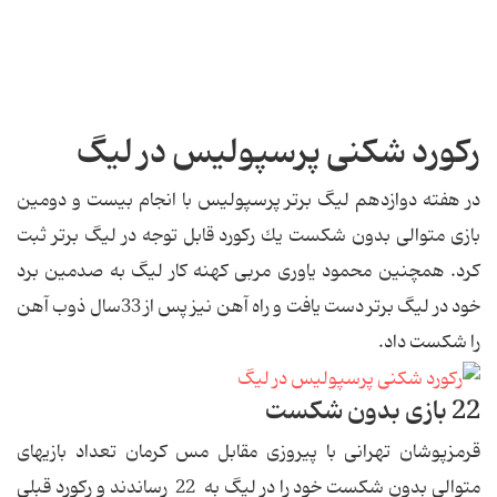
رکورد شکنی پرسپولیس در لیگ
در هفته دوازدهم لیگ برتر پرسپولیس با انجام بیست و دومین
بازى متوالى بدون شكست یك ركورد قابل توجه در لیگ برتر ثبت
كرد. همچنین محمود یاورى مربى كهنه كار لیگ به صدمین برد
خود در لیگ برتر دست یافت و راه آهن نیز پس از 33سال ذوب آهن
را شكست داد.
22 بازى بدون شكست
قرمزپوشان تهرانى با پیروزى مقابل مس كرمان تعداد بازیهاى
متوالى بدون شكست خود را در لیگ به 22 رساندند و ركورد قبلى