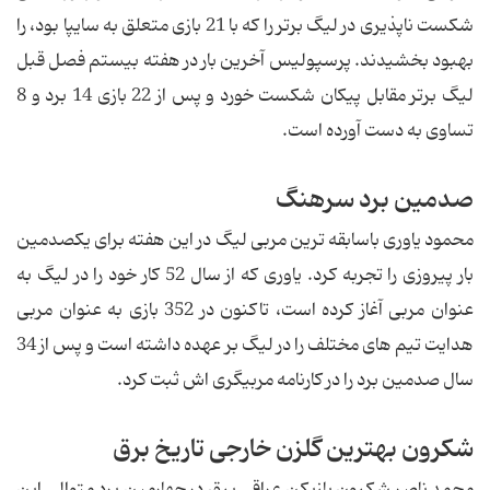
شكست ناپذیرى در لیگ برتر را كه با 21 بازی متعلق به سایپا بود، را
بهبود بخشیدند. پرسپولیس آخرین بار در هفته بیستم فصل قبل
لیگ برتر مقابل پیكان شكست خورد و پس از 22 بازی 14 برد و 8
تساوی به دست آورده است.
صدمین برد سرهنگ
محمود یاورى باسابقه ترین مربى لیگ در این هفته براى یكصدمین
بار پیروزى را تجربه كرد. یاورى كه از سال 52 کار خود را در لیگ به
عنوان مربى آغاز كرده است، تاكنون در 352 بازی به عنوان مربى
هدایت تیم هاى مختلف را در لیگ بر عهده داشته است و پس از 34
سال صدمین برد را در كارنامه مربیگرى اش ثبت كرد.
شكرون بهترین گلزن خارجى تاریخ برق