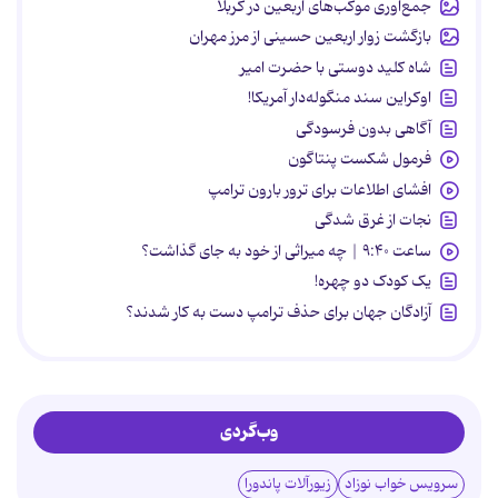
جمع‌آوری موکب‌های اربعین در کربلا
بازگشت زوار اربعین حسینی از مرز مهران
شاه کلید دوستی با حضرت امیر
اوکراین سند منگوله‌دار آمریکا!
آگاهی بدون فرسودگی
فرمول شکست پنتاگون
افشای اطلاعات برای ترور بارون ترامپ
نجات از غرق شدگی
ساعت ۹:۴۰ | چه میراثی از خود به جای گذاشت؟
یک کودک دو چهره!
آزادگان جهان برای حذف ترامپ دست به کار شدند؟
وب‌گردی
سرویس خواب نوزاد
زیورآلات پاندورا