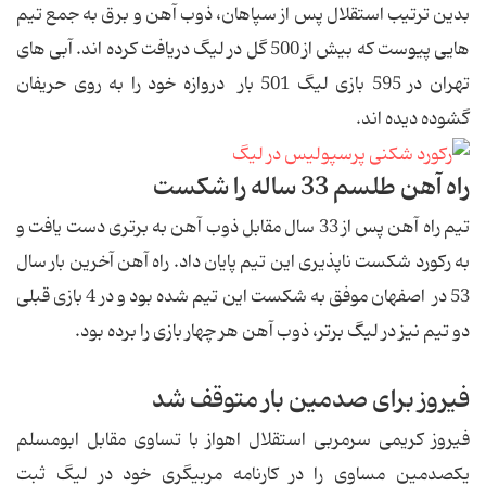
بدین ترتیب استقلال پس از سپاهان، ذوب آهن و برق به جمع تیم
هایى پیوست كه بیش از 500 گل در لیگ دریافت كرده اند. آبى هاى
تهران در 595 بازی لیگ 501 بار دروازه خود را به روى حریفان
گشوده دیده اند.
راه آهن طلسم 33 ساله را شكست
تیم راه آهن پس از 33 سال مقابل ذوب آهن به برترى دست یافت و
به ركورد شكست ناپذیرى این تیم پایان داد. راه آهن آخرین بار سال
53 در اصفهان موفق به شكست این تیم شده بود و در 4 بازی قبلى
دو تیم نیز در لیگ برتر، ذوب آهن هر چهار بازى را برده بود.
فیروز براى صدمین بار متوقف شد
فیروز كریمى سرمربى استقلال اهواز با تساوى مقابل ابومسلم
یكصدمین مساوى را در كارنامه مربیگرى خود در لیگ ثبت