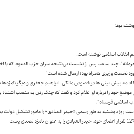
 "محرمانه"، چند ساعت پس از نشست بی‌نتیجه سران حزب الدعوه، که با اخ
" با ادامه پیش بینی ها در خصوص مالکی، ابراهیم جعفری و دیگر نامزدها ب
ی موضع خود را درباره او اعلام کرد و گفت که چنگ زدن به منصب اشتباه ب
است روز دوشنبه به طور رسمی «حیدر العبادی» را مامور تشکیل دولت ب
عراق کرد. ائتلاف شیعیان در پارلمان عراق با موافقت 127 نفر از اعضای خود، حیدر العبادی را به عنوان نامزد تصدی پست