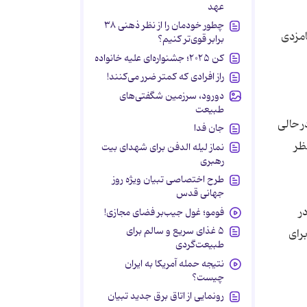
عهد
چطور خودمان را از نظر ذهنی ۳۸
امزدی
برابر قوی‌تر کنیم؟
کن ۲۰۲۵؛ جشنواره‌ای علیه خانواده
راز افرادی که کمتر ضرر می‌کنند!
دورود، سرزمین شگفتی‌های
طبیعت
ر حالی
جان فدا
ظر
نماز لیله الدفن برای شهدای بیت
رهبری
طرح اختصاصی تبیان ویژه روز
جهانی قدس
ر
فومو؛ غول جیب‌بر فضای مجازی!
۵ غذای سریع و سالم برای
رای
طبیعت‌گردی
نتیجه حمله آمریکا به ایران
چیست؟
رونمایی از اتاق برق جدید تبیان