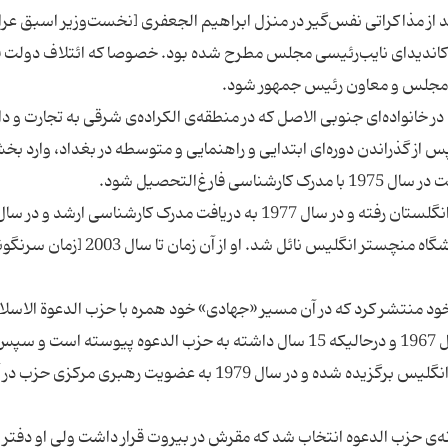
از مذاکراتی نفس‌گیر در منزل ابراهیم الجعفری [نخست‌وزیر اسبق عرا
ن کاندیدای نایب‌رئیسی مجلس مطرح شده بود. خصوصا که ائتلاف دولت ق
1952 در بغداد متولد شد، در خانواده‌ای جنوبی الاصل که در منطقه‌ی الکراده‌ی شرقی به تجارت 
از گذراندن دوره‌ای ابتدایی و راهنمایی و متوسطه در بغداد، وارد ب
به دریافت مدرک دکترا در رشته‌ی مهندسی برق از دانشگاه منچستر انگلیس نائل شد. او از آن زمان تا سال 03
خود منتشر کرد که در آن مسیر «جهادی» خود همره با حزب الدعوة الاسلا
[حزب الدعوه] را شرح داده که در آن آمده بود که در سال 1967 و درحالیکه 15 سال داشته به حزب الدعوه پیوسته است و
سال 1977 به عنوان مسئول سازمانی حزب الدعوه در انگلیس برگزیده شده و در سال 1979 به عضویت رهبری مرکز
دفتر خاورمیانه‌ی حزب الدعوه انتخاب شد که مقرش در بیروت قرار داشت ولی او دفتر را