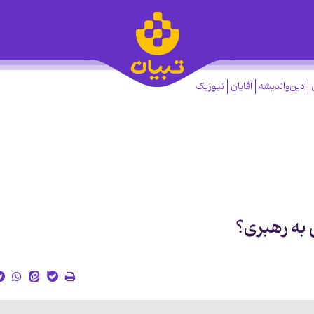
دین‌واندیشه
آقایان
نیوزیک
 به رهبری؟