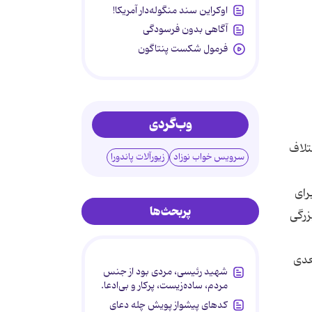
اوکراین سند منگوله‌دار آمریکا!
آگاهی بدون فرسودگی
فرمول شکست پنتاگون
وب‌گردی
تلاف
سرویس خواب نوزاد
زیورآلات پاندورا
رای
پربحث‌ها
زرگی
عدی
شهید رئیسی، مردی بود از جنس
مردم، ساده‌زیست، پرکار و بی‌ادعا.
کدهای پیشواز پویش چله دعای