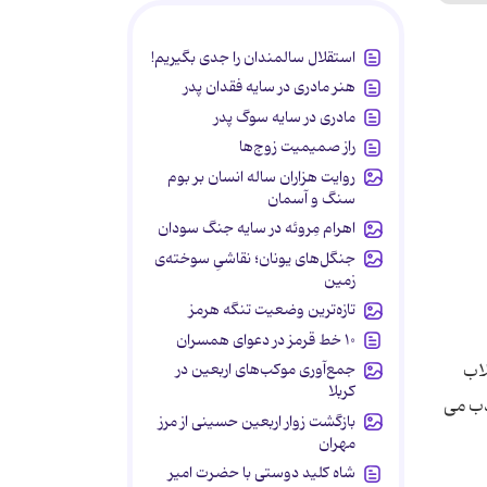
استقلال سالمندان را جدی بگیریم!
هنر مادری در سایه‌ فقدان پدر
مادری در سایه سوگ پدر
راز صمیمیت زوج‌ها
روایت هزاران ساله انسان بر بوم
سنگ و آسمان
اهرام مِروئه در سایه جنگ سودان
جنگل‌های یونان؛ نقاشیِ سوخته‌ی
زمین
تازه‌ترین وضعیت تنگه هرمز
۱۰ خط قرمز در دعوای همسران
جمع‌آوری موکب‌های اربعین در
لاب
کربلا
ذب می
بازگشت زوار اربعین حسینی از مرز
مهران
شاه کلید دوستی با حضرت امیر