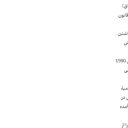
ق]
انون
و داشتن
خش
او در اوایل دهه‌ی 90 میلادی برای ادامه‌ی تحصیل به انگلستان رفته و در سال 1977 به دریافت مدرک کارشناسی ارشد و در سال 1980
20 [زمان سرنگونی
میة
 سپس در
ی حزب در آمده
 از