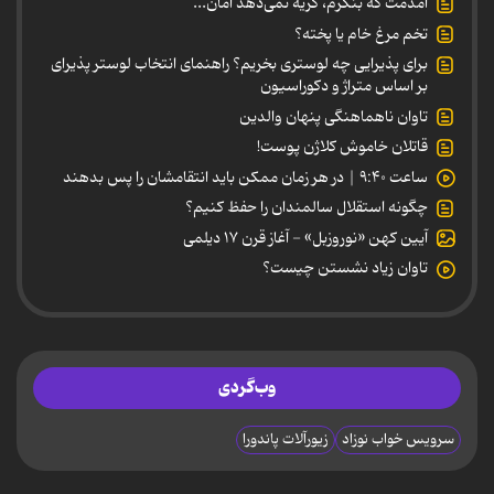
آمدمت که بنگرم، گریه نمی‌دهد امان...
تخم مرغ خام یا پخته؟
برای پذیرایی چه لوستری بخریم؟ راهنمای انتخاب لوستر پذیرای
بر اساس متراژ و دکوراسیون
تاوان ناهماهنگی پنهان والدین
قاتلان خاموش کلاژن پوست!
ساعت ۹:۴۰ | در هر زمان ممکن باید انتقامشان را پس بدهند
چگونه استقلال سالمندان را حفظ کنیم؟
آیین کهن «نوروزبل» - آغاز قرن ۱۷ دیلمی
تاوان زیاد نشستن چیست؟
وب‌گردی
سرویس خواب نوزاد
زیورآلات پاندورا