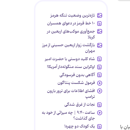
تازه‌ترین وضعیت تنگه هرمز
۱۰ خط قرمز در دعوای همسران
جمع‌آوری موکب‌های اربعین در
کربلا
بازگشت زوار اربعین حسینی از مرز
مهران
شاه کلید دوستی با حضرت امیر
اوکراین سند منگوله‌دار آمریکا!
آگاهی بدون فرسودگی
فرمول شکست پنتاگون
افشای اطلاعات برای ترور بارون
ترامپ
نجات از غرق شدگی
ساعت ۹:۴۰ | چه میراثی از خود به
جای گذاشت؟
یک کودک دو چهره!
ان با