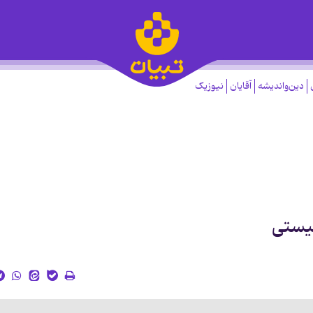
دین‌واندیشه
آقایان
نیوزیک
نیستی