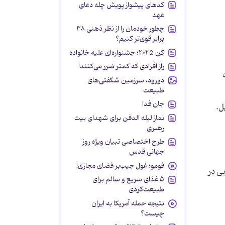
کدهای پیشواز پویش چله دعای
عهد
چطور خودمان را از نظر ذهنی ۳۸
برابر قوی‌تر کنیم؟
کن ۲۰۲۵؛ جشنواره‌ای علیه خانواده
راز افرادی که کمتر ضرر می‌کنند!
ت
دورود، سرزمین شگفتی‌های
طبیعت
جان فدا
ل.
نماز لیله الدفن برای شهدای بیت
رهبری
طرح اختصاصی تبیان ویژه روز
جهانی قدس
فومو؛ غول جیب‌بر فضای مجازی!
ایی در
۵ غذای سریع و سالم برای
طبیعت‌گردی
نتیجه حمله آمریکا به ایران
چیست؟