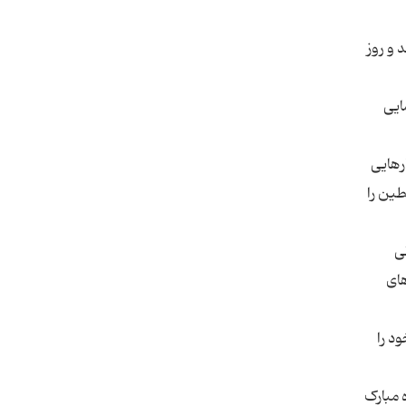
 و روز
ایی
رهایی
طین را
ی
های
د را
 مبارک