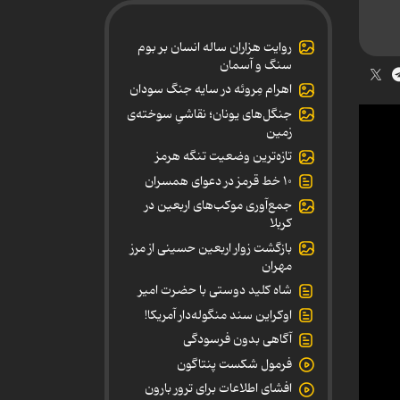
روایت هزاران ساله انسان بر بوم
سنگ و آسمان
اهرام مِروئه در سایه جنگ سودان
جنگل‌های یونان؛ نقاشیِ سوخته‌ی
زمین
تازه‌ترین وضعیت تنگه هرمز
۱۰ خط قرمز در دعوای همسران
جمع‌آوری موکب‌های اربعین در
کربلا
بازگشت زوار اربعین حسینی از مرز
مهران
شاه کلید دوستی با حضرت امیر
اوکراین سند منگوله‌دار آمریکا!
آگاهی بدون فرسودگی
فرمول شکست پنتاگون
افشای اطلاعات برای ترور بارون