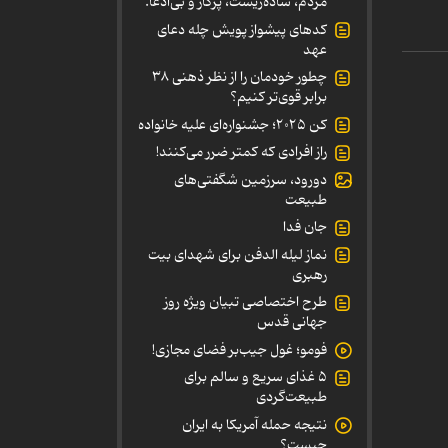
مردم، ساده‌زیست، پرکار و بی‌ادعا.
کدهای پیشواز پویش چله دعای
عهد
چطور خودمان را از نظر ذهنی ۳۸
برابر قوی‌تر کنیم؟
کن ۲۰۲۵؛ جشنواره‌ای علیه خانواده
راز افرادی که کمتر ضرر می‌کنند!
دورود، سرزمین شگفتی‌های
طبیعت
جان فدا
نماز لیله الدفن برای شهدای بیت
رهبری
طرح اختصاصی تبیان ویژه روز
جهانی قدس
فومو؛ غول جیب‌بر فضای مجازی!
۵ غذای سریع و سالم برای
طبیعت‌گردی
نتیجه حمله آمریکا به ایران
چیست؟