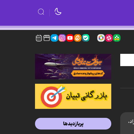
د،
پربازدیدها