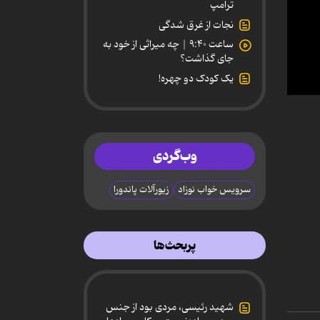
ترامپ
نجات از غرق شدگی
ساعت ۹:۴۰ | چه میراثی از خود به
جای گذاشت؟
یک کودک دو چهره!
0
secon
of
23
minut
وب‌گردی
45
secon
90%
سرویس خواب نوزاد
زیورآلات پاندورا
پربحث‌ها
شهید رئیسی، مردی بود از جنس