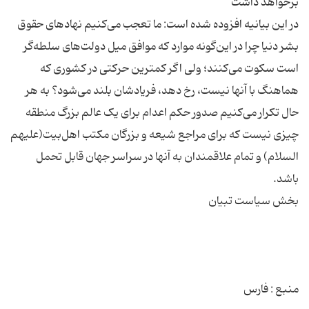
در این بیانیه افزوده شده است: ما تعجب مى‌کنیم نهادهاى حقوق
بشر دنیا چرا در این‌گونه موارد که موافق میل دولت‌هاى سلطه‌گر
است سکوت مى‌کنند؛ ولى اگر کمترین حرکتى در کشورى که
هماهنگ با آنها نیست، رخ دهد، فریادشان بلند مى‌شود؟ به هر
حال تکرار مى‌کنیم صدور حکم اعدام براى یک عالم بزرگ منطقه
چیزى نیست که براى مراجع شیعه و بزرگان مکتب اهل‌بیت(علیهم
السلام) و تمام علاقمندان به آنها در سراسر جهان قابل تحمل
منبع : فارس