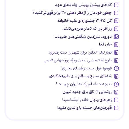
کدهای پیشواز پویش چله دعای عهد
چطور خودمان را از نظر ذهنی ۳۸ برابر قوی‌تر کنیم؟
کن ۲۰۲۵؛ جشنواره‌ای علیه خانواده
راز افرادی که کمتر ضرر می‌کنند!
دورود، سرزمین شگفتی‌های طبیعت
جان فدا
نماز لیله الدفن برای شهدای بیت رهبری
طرح اختصاصی تبیان ویژه روز جهانی قدس
فومو؛ غول جیب‌بر فضای مجازی!
۵ غذای سریع و سالم برای طبیعت‌گردی
نتیجه حمله آمریکا به ایران چیست؟
رونمایی از اتاق برق جدید تبیان
زهرهای پنهان خانه را بشناسید!
قهرمان‌های خسته یا والدین مفید!