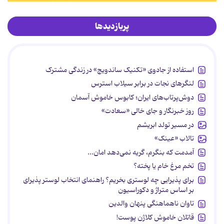
پربازدیدها
استفاده از جادوی «تکنیک ساندویچ» در زندگی مشترک
لنگرهای نجات در برابر سیلاب استرس
دوش‌پرتاب‌های ایران؛ کابوس خاموش آسمان
روز خبرنگار و جای خالی «سعادت»
در مسیر تولد ابریشم
تالاب «عینک»
آمدمت که بنگرم، گریه نمی‌دهد امان...
تخم مرغ خام یا پخته؟
برای پذیرایی چه لوستری بخریم؟ راهنمای انتخاب لوستر پذیرای
بر اساس متراژ و دکوراسیون
تاوان ناهماهنگی پنهان والدین
قاتلان خاموش کلاژن پوست!