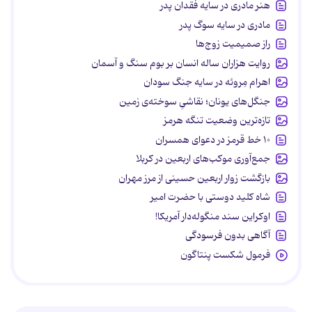
هنر مادری در سایه‌ فقدان پدر
مادری در سایه سوگ پدر
راز صمیمیت زوج‌ها
روایت هزاران ساله انسان بر بوم سنگ و آسمان
اهرام مِروئه در سایه جنگ سودان
جنگل‌های یونان؛ نقاشیِ سوخته‌ی زمین
تازه‌ترین وضعیت تنگه هرمز
۱۰ خط قرمز در دعوای همسران
جمع‌آوری موکب‌های اربعین در کربلا
بازگشت زوار اربعین حسینی از مرز مهران
شاه کلید دوستی با حضرت امیر
اوکراین سند منگوله‌دار آمریکا!
آگاهی بدون فرسودگی
فرمول شکست پنتاگون