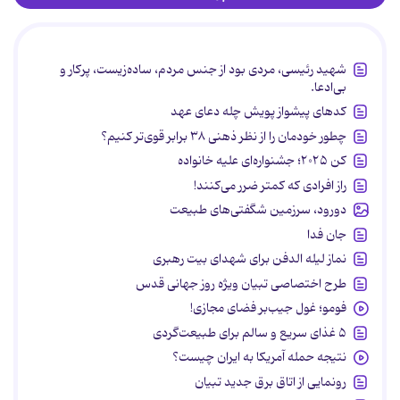
شهید رئیسی، مردی بود از جنس مردم، ساده‌زیست، پرکار و
بی‌ادعا.
کدهای پیشواز پویش چله دعای عهد
چطور خودمان را از نظر ذهنی ۳۸ برابر قوی‌تر کنیم؟
کن ۲۰۲۵؛ جشنواره‌ای علیه خانواده
راز افرادی که کمتر ضرر می‌کنند!
دورود، سرزمین شگفتی‌های طبیعت
جان فدا
نماز لیله الدفن برای شهدای بیت رهبری
طرح اختصاصی تبیان ویژه روز جهانی قدس
فومو؛ غول جیب‌بر فضای مجازی!
۵ غذای سریع و سالم برای طبیعت‌گردی
نتیجه حمله آمریکا به ایران چیست؟
رونمایی از اتاق برق جدید تبیان