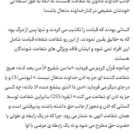
جانب خداوند مأذون به شفاعت هستند نه آنکه به طور استقلالی
کسانی بودند که قیامت را تکذیب می کردند و تنها پس از مرگ بود
که به حقایق یقین نمودند. از این رو شفاعت شفعاء قیامت شامل
این افراد نمی شود و ایشان فاقد ویژگی های شفاعت شوندگان
چنانچه قرآن کریم می فرماید: «ما من شفیع الاً من بعد اذنه؛ هیچ
شفاعت کننده ای جز به اذن خداوند متعال نیست.» (یونس/3) و یا
در جای دیگر می فرماید: «من ذا الذی یشفع عنده الا باذنه؛ چه کسی
جز به اذن او شفاعت می کند؛» (بقره/255) بنابراین شفاعت توسط
کسانی که اذن و مجوز از جانب حق داشته باشند پذیرفتنی است و
همان شفاعت الهی به شمار می رود. چرا که در یک رابطه ی طولی با