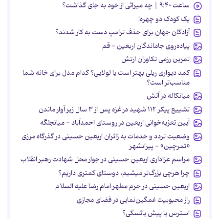
ساعت ۹:۴۰ | چه میراثی از خود به جای گذاشت؟
یک کودک دو چهره!
آزادگان جهان برای حذف ترامپ دست به کار شدند؟
پیاده‌روی جاماندگان اربعین - قم
تمرین رزمی تکاوران ارتش
کمد دیواری ریلی بهتر است یا لولایی؟ کدام مدل برای خانه شما
مناسب‌تر است؟
میانکاله در آتش
تشییع پیکر ۱۱۲ شهید در غزه پس از ۳ سال زیر آوار ماندن
آیین تعزیه‌خوانی اربعین در روستای احمدآباد - میانجلگه
وضعیت تردد و خدمات به زائران اربعین حسینی در گذرگاه مرزی
«تمرچین» - پیرانشهر
مراسم عزاداری اربعینِ حسینی در جوار محل شهادت رهبر انقلاب
چرا هرچی بزرگ‌تر میشیم، دوستای کمتری داریم؟
اربعین حسینی در حرم مطهر امام رضا علیه السلام
راز محبوبیت غمگین‌نمایی در فضای مجازی
استرس یا پیش یائسگی؟