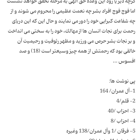
گرچه دیر یا زود این وعده حق الهی به مرحله تحقق خواهد نشست
اما فوج فوج افراد بشر چه نعمت عظیمی را محروم می شوند و از
چه شفاعت كبرایی خود را دور می نمایند و حال این كه این دریای
رحمت برای نجات انسان ها از مهالك، خود را به سختی می انداخت
و بر نجات بشر حرص می ورزید و مظهر رئوفیت و رحیمیت آن
خالقی بود كه رحمتش از همه چیز وسیعتر است (18) و صد