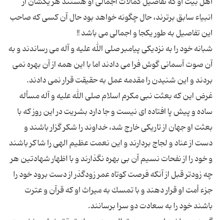
اهل بیت او كه تفاصیل كمالات اجمالی او هستند هر یكشان از
انبیاء سابق برترند، حال چگونه خواهد بود حال آن کسی كه صاحب
شبانه خود را به نزدیكی پیامبر صلی الله علیه و آله می رساندند و به
آن صوت آسمانی گوش فرا می دادند اما با این همه از آن بهره نمی
غرض این كه بعثت نبی مكرم اسلام صلی الله علیه و آله مسأله
ساده و پیش پا افتاده ای نیست و جا دارد بشریت در این روز كه با
بعثت او جهان از تاریكی خارج شد، خداوند را شكر گزار باشند و
دست از عناد و لجاج بردارند و این نعمت عظیم الهی را شاكر باشند
و خود را از نفحات نسیم آن بی بهره نگذارند و با اظهار شهادتین هر
چه زودتر قبل از آنكه فرصت كوتاه عمر زودگذر از دست برود خود را
جزء أمت او قرار دهند و با تمسك به میراث او كه قرآن و عترت