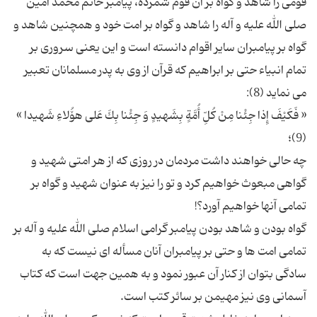
قومی را شاهد و گواه بر آن قوم شمرده، پیامبر خاتم محمد امین
صلی الله علیه و آله را شاهد و گواه بر امت خود و همچنین شاهد و
گواه بر پیامبران سایر اقوام دانسته است و این یعنی سروری بر
تمام انبیاء حتی بر ابراهیم كه قرآن از وی به پدر مسلمانان تعبیر
« فَكَیْفَ إِذا جِئْنا مِنْ كُلِّ أُمَّةٍ بِشَهیدٍ وَ جِئْنا بِكَ عَلى‏ هۆُلاءِ شَهیدا »
چه حالی خواهند داشت مردمان در روزی كه از هر امتی شهید و
گواهی مبعوث خواهیم كرد و تو را نیز به عنوان شهید و گواه بر
گواه بودن و شاهد بودن پیامبر گرامی اسلام صلی الله علیه و آله بر
تمامی امت ها و حتی بر پیامبران آنان مسأله ای نیست كه به
سادگی بتوان از كنار آن عبور نمود و به همین جهت است كه كتاب