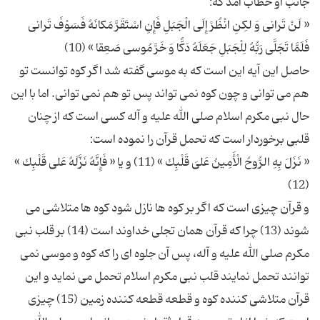
« لَنْ تَرانی‏ وَ لكِنِ انْظُرْ إِلَى الْجَبَلِ فَإِنِ اسْتَقَرَّ مَكانَهُ فَسَوْفَ تَرانی‏
حاصل این آیه این است كه به موسی گفته شد اگر كوه توانست تو
هم می توانی و چون كوه نمی تواند پس تو هم نمی توانی. اما با این
حال نبی مكرم اسلام صلی الله علیه و آله كسی است كه از چنان
« نَزَلَ بِهِ الرُّوحُ الْأَمِینُ عَلىَ‏ قَلْبِك » (11) و یا « فَإِنَّهُ نَزَّلَهُ عَلى‏ قَلْبِك »
و قرآن چیزی است كه اگر بر كوه ها نازل شود كوه ها متلاشی می
شوند (13) چرا كه قرآن همان تجلی خداوند است (14) بر قلب نبی
مكرم صلی الله علیه و آله، پس آن جلوه ای را كه كوه و موسی نمی
توانند تحمل نمایند قلب نبی مكرم اسلام تحمل می نماید و این
قرآن متلاشی كننده كوه و قطعه قطعه كننده زمین (15) چیزی