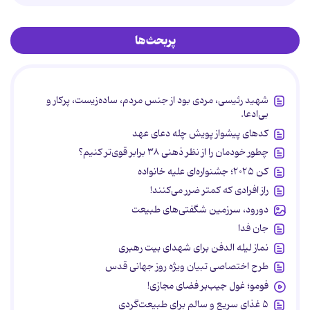
پربحث‌ها
شهید رئیسی، مردی بود از جنس مردم، ساده‌زیست، پرکار و
بی‌ادعا.
کدهای پیشواز پویش چله دعای عهد
چطور خودمان را از نظر ذهنی ۳۸ برابر قوی‌تر کنیم؟
کن ۲۰۲۵؛ جشنواره‌ای علیه خانواده
راز افرادی که کمتر ضرر می‌کنند!
دورود، سرزمین شگفتی‌های طبیعت
جان فدا
نماز لیله الدفن برای شهدای بیت رهبری
طرح اختصاصی تبیان ویژه روز جهانی قدس
فومو؛ غول جیب‌بر فضای مجازی!
۵ غذای سریع و سالم برای طبیعت‌گردی