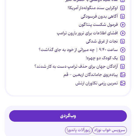
اوکراین سند منگوله‌دار آمریکا!
آگاهی بدون فرسودگی
فرمول شکست پنتاگون
افشای اطلاعات برای ترور بارون ترامپ
نجات از غرق شدگی
ساعت ۹:۴۰ | چه میراثی از خود به جای گذاشت؟
یک کودک دو چهره!
آزادگان جهان برای حذف ترامپ دست به کار شدند؟
پیاده‌روی جاماندگان اربعین - قم
تمرین رزمی تکاوران ارتش
وب‌گردی
سرویس خواب نوزاد
زیورآلات پاندورا