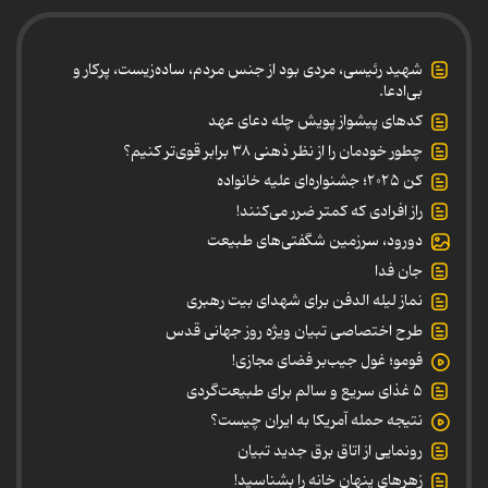
شهید رئیسی، مردی بود از جنس مردم، ساده‌زیست، پرکار و
بی‌ادعا.
کدهای پیشواز پویش چله دعای عهد
چطور خودمان را از نظر ذهنی ۳۸ برابر قوی‌تر کنیم؟
کن ۲۰۲۵؛ جشنواره‌ای علیه خانواده
راز افرادی که کمتر ضرر می‌کنند!
دورود، سرزمین شگفتی‌های طبیعت
جان فدا
نماز لیله الدفن برای شهدای بیت رهبری
طرح اختصاصی تبیان ویژه روز جهانی قدس
فومو؛ غول جیب‌بر فضای مجازی!
۵ غذای سریع و سالم برای طبیعت‌گردی
نتیجه حمله آمریکا به ایران چیست؟
رونمایی از اتاق برق جدید تبیان
زهرهای پنهان خانه را بشناسید!