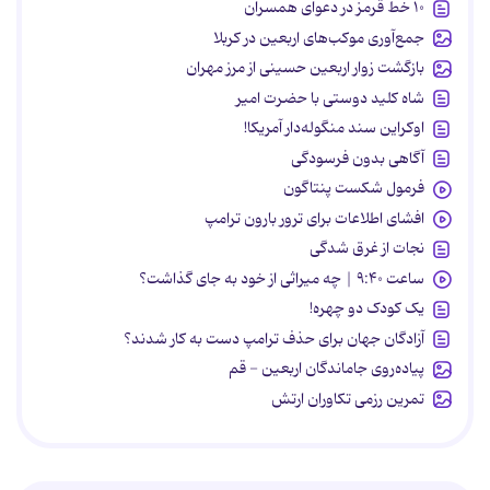
۱۰ خط قرمز در دعوای همسران
جمع‌آوری موکب‌های اربعین در کربلا
بازگشت زوار اربعین حسینی از مرز مهران
شاه کلید دوستی با حضرت امیر
اوکراین سند منگوله‌دار آمریکا!
آگاهی بدون فرسودگی
فرمول شکست پنتاگون
افشای اطلاعات برای ترور بارون ترامپ
نجات از غرق شدگی
ساعت ۹:۴۰ | چه میراثی از خود به جای گذاشت؟
یک کودک دو چهره!
آزادگان جهان برای حذف ترامپ دست به کار شدند؟
پیاده‌روی جاماندگان اربعین - قم
تمرین رزمی تکاوران ارتش