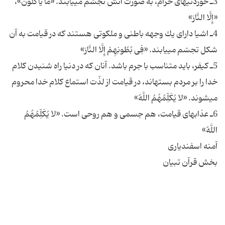
3ـ خوردنى‏هاى حرام، به صورت آتش تجسّم مى‏یابند. «ما یَأْكُلُونَ»،
4ـ اشیا داراى یك وجهه باطنى و ملكوتى هستند كه در قیامت به آن
5ـ كیفر، باید متناسب با جرم باشد. آنان كه در دنیا راه شنیدن كلام
خدا را بر مردم بسته‏اند، در قیامت از لذّت استماع كلام خدا محروم
6ـ عذاب‏هاى قیامت، هم جسمى و هم روحى است. «لا یُكَلِّمُهُمُ