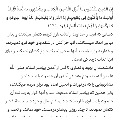
إِنَّ الَّذِینَ یَكْتُمُونَ ما أَنْزَلَ اللَّهُ مِنَ الْكِتابِ وَ یَشْتَرُونَ بِهِ ثَمَناً قَلِیلاً
أُولئِكَ ما یَأْكُلُونَ فِی بُطُونِهِمْ إِلاَّ النَّارَ وَ لا یُكَلِّمُهُمُ اللَّهُ یَوْمَ الْقِیامَةِ وَ
كسانى كه آنچه را خداوند از كتاب نازل كرده، كتمان مى‏كنند و بدان
بهایى اندك مى‏ستانند، آنها جز آتش در شكم‏هاى خود فرو نمى‏برند،
و خداوند روز قیامت با آنها سخن نمى‏گوید و پاكشان نمى‏كند و براى
دانشمندانِ یهود و نصارى تا قبل از آمدن پیامبر اسلام صلی الله
علیه و آله، به مردم وعده‏ى آمدن آن حضرت را مى‏دادند و
نشانه‏هایى را كه در تورات و انجیل آمده بود براى مردم مى‏گفتند،
ولى همین كه پیامبر اسلام مبعوث شد و آنها اقرار به رسالت آن
حضرت را مساوى با از دست دادن مقام، مال و خود دیدند، حقیقت را
كتمان نمودند، تا چند روزى بیشتر در مسند خود بمانند و تحفه و