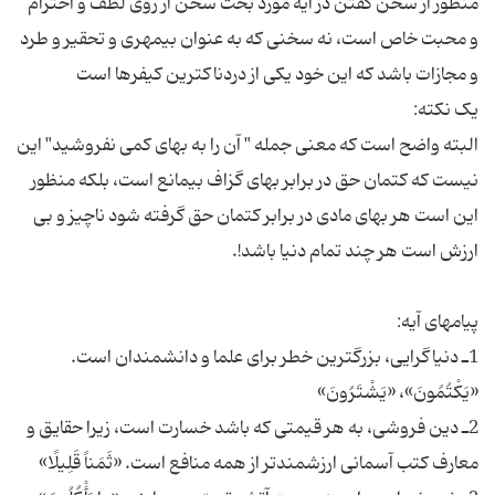
منظور از سخن گفتن در آیه مورد بحث سخن از روى لطف و احترام
و محبت خاص است، نه سخنى كه به عنوان بى‏مهرى و تحقیر و طرد
البته واضح است که معنى جمله " آن را به بهاى كمى نفروشید" این
نیست كه كتمان حق در برابر بهاى گزاف بى‏مانع است، بلكه منظور
این است هر بهاى مادى در برابر كتمان حق گرفته شود ناچیز و بى
1ـ دنیاگرایى، بزرگترین خطر براى علما و دانشمندان است.
2ـ دین فروشى، به هر قیمتى كه باشد خسارت است، زیرا حقایق و