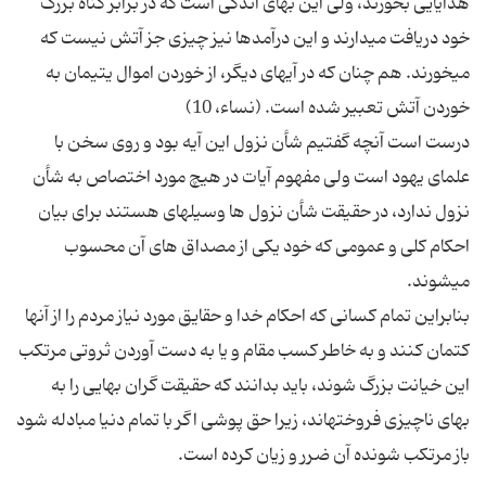
هدایایى بخورند، ولى این بهاى اندكى است كه در برابر گناه بزرگ
خود دریافت مى‏دارند و این درآمدها نیز چیزى جز آتش نیست كه
مى‏خورند. هم چنان كه در آیه‏اى دیگر، از خوردن اموال یتیمان به
درست است آنچه گفتیم شأن نزول این آیه بود و روى سخن با
علماى یهود است ولى مفهوم آیات در هیچ مورد اختصاص به شأن
نزول ندارد، در حقیقت شأن نزول ها وسیله‏اى هستند براى بیان
احكام كلى و عمومى كه خود یكى از مصداق هاى آن محسوب
بنابراین تمام كسانى كه احكام خدا و حقایق مورد نیاز مردم را از آنها
كتمان كنند و به خاطر كسب مقام و یا به دست آوردن ثروتى مرتكب
این خیانت بزرگ شوند، باید بدانند كه حقیقت گران بهایى را به
بهاى ناچیزى فروخته‏اند، زیرا حق پوشى اگر با تمام دنیا مبادله شود