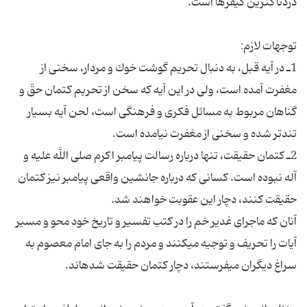
1ـ در آیه قبل، به دنبال تحریم گوشت خوك و مردار، سخنى از
مغفرت آمده است، ولى در این آیه كه سخن از تحریم كتمان حقّ و
گناهان مربوط به مسائل فكرى و فرهنگى است، لحن آیه بسیار
2ـ كتمان حقیقت، تنها درباره رسالت پیامبر اكرم صلى اللَّه علیه و
آله نبوده است. كسانى كه درباره جانشین واقعى پیامبر نیز كتمان
آنان كه ماجراى غدیر خم را در كتب تفسیر و تاریخ خود محو و مسیر
آیات را تحریف و توجیه مى‏كنند و مردم را به جاى امام معصوم به