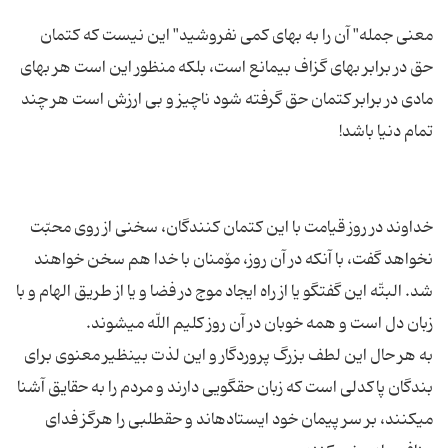
معنى جمله" آن را به بهاى كمى نفروشید" این نیست كه كتمان
حق در برابر بهاى گزاف بى‏مانع است، بلكه منظور این است هر بهاى
مادى در برابر كتمان حق گرفته شود ناچیز و بى ارزش است هر چند
خداوند در روز قیامت با این كتمان كنندگان، سخنى از روى محبّت
نخواهد گفت، با آنكه در آن روز، مۆمنان با خدا هم سخن خواهند
شد. البتّه این گفتگو یا از راه ایجاد موج در فضا و یا از طریق الهام و با
به هر حال این لطف بزرگ پروردگار و این لذت بى‏نظیر معنوى براى
بندگان پاكدلى است كه زبان حقگویی دارند و مردم را به حقایق آشنا
مى‏كنند، بر سر پیمان خود ایستاده‏اند و حق‏طلبى را هرگز فداى