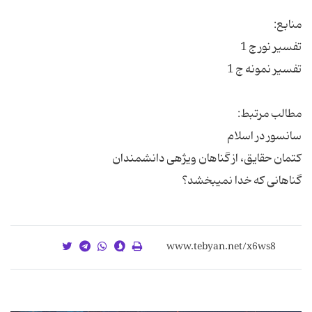
گناهانى كه خدا نمى‏بخشد؟