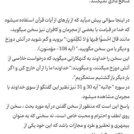
در اینجا سۆالى پیش مى‏آید كه از پاره‏اى از آیات قرآن استفاده مى‏شود
كه خدا در قیامت با بعضى از مجرمان و كافران نیز سخن مى‏گوید،
مانند قالَ اخْسَۆُا فِیها وَ لا تُكَلِّمُونِ:" بروید و گم شوید در آتش دوزخ
این سخن را خداوند به گنهكارانى مى‏گوید كه درخواست خلاصى از
آتش دوزخ مى‏كنند، و مى‏گویند:" خداوندا ما را از آن خارج كن و اگر
در سوره " جاثیه" آیه 30 و 31 نیز نظیر این گفتگو از سوى خداوند با
پاسخ این است كه منظور از سخن گفتن در آیه مورد بحث ، سخن از
روى لطف و احترام و محبت خاص است، نه سخنى كه به عنوان
بى‏مهرى و تحقیر و طرد و مجازات باشد كه این خود یكى از