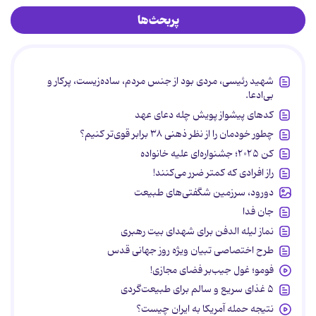
پربحث‌ها
شهید رئیسی، مردی بود از جنس مردم، ساده‌زیست، پرکار و
بی‌ادعا.
کدهای پیشواز پویش چله دعای عهد
چطور خودمان را از نظر ذهنی ۳۸ برابر قوی‌تر کنیم؟
کن ۲۰۲۵؛ جشنواره‌ای علیه خانواده
راز افرادی که کمتر ضرر می‌کنند!
دورود، سرزمین شگفتی‌های طبیعت
جان فدا
نماز لیله الدفن برای شهدای بیت رهبری
طرح اختصاصی تبیان ویژه روز جهانی قدس
فومو؛ غول جیب‌بر فضای مجازی!
۵ غذای سریع و سالم برای طبیعت‌گردی
نتیجه حمله آمریکا به ایران چیست؟