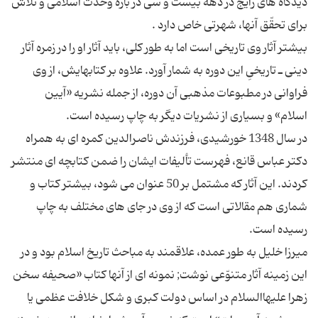
دیدگاه های رایج در دهه بیست و سی در باره وحدت اسلامی و تلاش
بیشتر آثار وی تاریخی است اما به طور کلی، باید آثار او را در زمره آثار
دینی ـ تاریخیِ این دوره به شمار آورد. علاوه بر کتابهایش، از وی
فراوانی در مطبوعات مذهبی آن دوره، از جمله نشریه «آیین
در سال 1348 خورشیدی، فرزندش ناصرالدین کمره ای به همراه
دکتر عباس قانع، فهرست تألیفات ایشان را ضمن کتابچه ای منتشر
کردند. این آثار که مشتمل بر 50 عنوان می شود، بیشتر کتاب و
شماری هم مقالاتی است که از وی در جای های مختلف به چاپ
میرزا خلیل به طور عمده، علاقمند به مباحث تاریخ اسلام بود و در
این زمینه آثار متنوّعی نوشت; نمونه ای از آنها کتاب «صحیفه سخن
زهرا علیهاالسلام در اساس دولت کبری و شکل خلافت عظمی یا