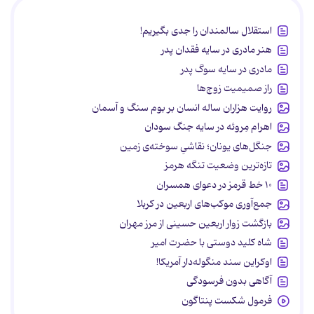
استقلال سالمندان را جدی بگیریم!
هنر مادری در سایه‌ فقدان پدر
مادری در سایه سوگ پدر
راز صمیمیت زوج‌ها
روایت هزاران ساله انسان بر بوم سنگ و آسمان
اهرام مِروئه در سایه جنگ سودان
جنگل‌های یونان؛ نقاشیِ سوخته‌ی زمین
تازه‌ترین وضعیت تنگه هرمز
۱۰ خط قرمز در دعوای همسران
جمع‌آوری موکب‌های اربعین در کربلا
بازگشت زوار اربعین حسینی از مرز مهران
شاه کلید دوستی با حضرت امیر
اوکراین سند منگوله‌دار آمریکا!
آگاهی بدون فرسودگی
فرمول شکست پنتاگون