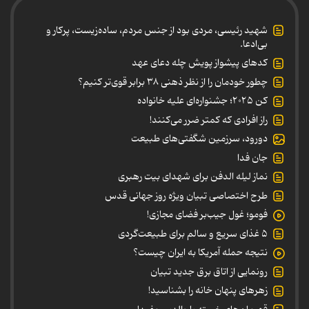
شهید رئیسی، مردی بود از جنس مردم، ساده‌زیست، پرکار و
بی‌ادعا.
کدهای پیشواز پویش چله دعای عهد
چطور خودمان را از نظر ذهنی ۳۸ برابر قوی‌تر کنیم؟
کن ۲۰۲۵؛ جشنواره‌ای علیه خانواده
راز افرادی که کمتر ضرر می‌کنند!
دورود، سرزمین شگفتی‌های طبیعت
جان فدا
نماز لیله الدفن برای شهدای بیت رهبری
طرح اختصاصی تبیان ویژه روز جهانی قدس
فومو؛ غول جیب‌بر فضای مجازی!
۵ غذای سریع و سالم برای طبیعت‌گردی
نتیجه حمله آمریکا به ایران چیست؟
رونمایی از اتاق برق جدید تبیان
زهرهای پنهان خانه را بشناسید!