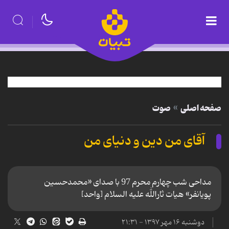
صفحه اصلی
صوت
آقای من دین و دنیای من
مداحی شب چهارم محرم 97 با صدای «محمدحسین
پویانفر» هیات ثارالله علیه السلام [واحد]
دوشنبه ۱۶ مهر ۱۳۹۷ - ۲۱:۳۱