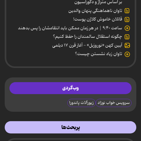
بر اساس متراژ و دکوراسیون
تاوان ناهماهنگی پنهان والدین
قاتلان خاموش کلاژن پوست!
ساعت ۹:۴۰ | در هر زمان ممکن باید انتقامشان را پس بدهند
چگونه استقلال سالمندان را حفظ کنیم؟
آیین کهن «نوروزبل» - آغاز قرن ۱۷ دیلمی
تاوان زیاد نشستن چیست؟
وب‌گردی
سرویس خواب نوزاد
زیورآلات پاندورا
پربحث‌ها