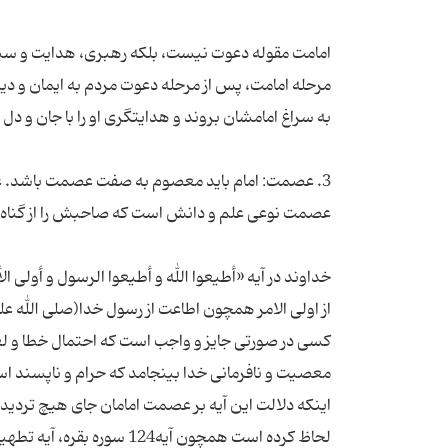
امامت مقوله دعوت نیست، بلکه رهبری، هدایت و سیاس
مرحله امامت، پس از مرحله دعوت مردم به ایمان و دی
3. عصمت: امام باید معصوم به صفت عصمت باشد. ع
خداوند در آیه «أطیعوا الله و أطیعوا الرسول و أولی ال
از اولی الامر همچون اطاعت از رسول خدا(صلی الله عل
کسی در صورتی جایز و واجب است که احتمال خطا و لغزش
معصیت و نافرمانی خدا بینجامد که حرام و ناپسند است 
اینکه دلالت این آیه بر عصمت امامان جای هیچ تردیدی