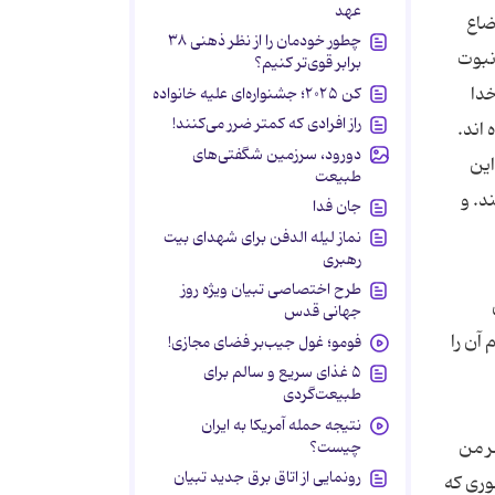
عهد
ضاع
چطور خودمان را از نظر ذهنی ۳۸
نبوت
برابر قوی‌تر کنیم؟
خدا
کن ۲۰۲۵؛ جشنواره‌ای علیه خانواده
راز افرادی که کمتر ضرر می‌کنند!
اند.
دورود، سرزمین شگفتی‌های
این
طبیعت
د. و
جان فدا
نماز لیله الدفن برای شهدای بیت
رهبری
طرح اختصاصی تبیان ویژه روز
جهانی قدس
آن را
فومو؛ غول جیب‌بر فضای مجازی!
۵ غذای سریع و سالم برای
طبیعت‌گردی
نتیجه حمله آمریکا به ایران
ر من
چیست؟
رونمایی از اتاق برق جدید تبیان
موری که