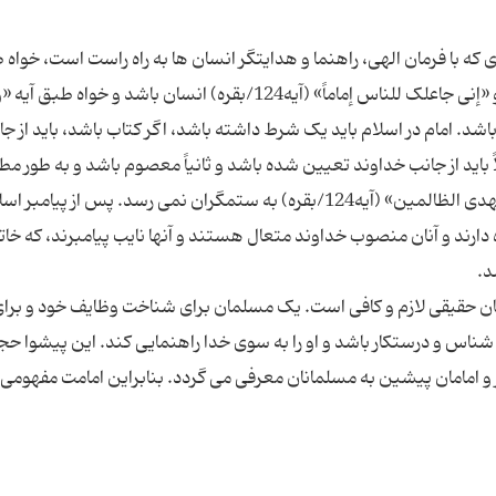
ه با فرمان الهی، راهنما و هدایتگر انسان ها به راه راست است، خواه
آیات «و جعلناهم ائمة یهدون بأمرنا» (آیه73/انبیاء) و «إنی جاعلک للناس إماماً» (آیه124/بقره) انسان باشد و خواه
ً و رحمة» (آیه12/أحقاف) کتاب باشد. امام در اسلام باید یک شرط داشته باشد، اگر کتاب باشد، باید از 
ً باید از جانب خداوند تعیین شده باشد و ثانیاً معصوم باشد و به طور مط
ستمگر نباشد چرا که عهد خداوند طبق آیه «لا ینال عهدی الظالمین» (آیه124/بقره) به ستمگران نمی رسد. پس از پیامبر
ارند و آنان منصوب خداوند متعال هستند و آنها نایب پیامبرند، که خات
مان حقیقی لازم و کافی است. یک مسلمان برای شناخت وظایف خود و برا
اه شناس و درستکار باشد و او را به سوی خدا راهنمایی کند. این پیشوا ح
امامان پیشین به مسلمانان معرفی می گردد. بنابراین امامت مفهومی 