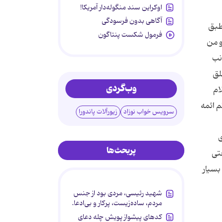
اوکراین سند منگوله‌دار آمریکا!
آگاهی بدون فرسودگی
 طبق
فرمول شکست پنتاگون
 طبق آیه «و من
جانب
لق
وب‌گردی
 اسلام
م ائمه
سرویس خواب نوزاد
زیورآلات پاندورا
ی
پربحث‌ها
جتی
بسیار
شهید رئیسی، مردی بود از جنس
مردم، ساده‌زیست، پرکار و بی‌ادعا.
کدهای پیشواز پویش چله دعای