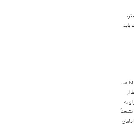
تر،
 باید
 اطاعت
 از
و به
تیجتاً
امامان