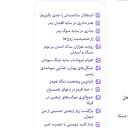
استقلال سالمندان را جدی بگیریم!
هنر مادری در سایه‌ فقدان پدر
مادری در سایه سوگ پدر
راز صمیمیت زوج‌ها
روایت هزاران ساله انسان بر بوم
سنگ و آسمان
اهرام مِروئه در سایه جنگ سودان
جنگل‌های یونان؛ نقاشیِ سوخته‌ی
زمین
تازه‌ترین وضعیت تنگه هرمز
۱۰ خط قرمز در دعوای همسران
جمع‌آوری موکب‌های اربعین در
هل
کربلا
بازگشت زوار اربعین حسینی از مرز
 میتة
مهران
شاه کلید دوستی با حضرت امیر