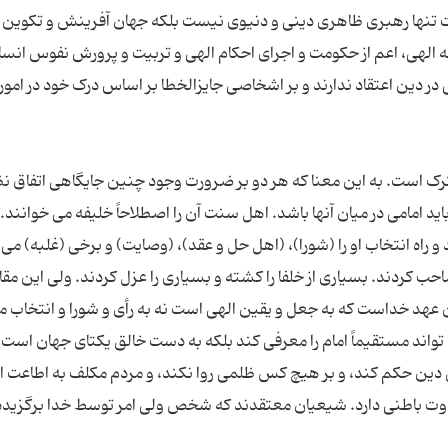
امت تنها رهبری ظاهری دینی و دنیوی نیست بلکه جهان آفرینش و تکوین را
ه الهی، اعم از حکومت و اجرای احکام الهی و تربیت و پرورش نفوس انسا
ر دین اعتقاد ندارند و بر اشخاصی جایزالخطا بر اساس درک خود در امور
ک است. به این معنا که هر دو بر ضرورت وجود چنین جایگاهی اتفاق نظ
د امامی در میان آنها باشد. اهل سنت آن را اصطلاحاً خلیفه می خوانند. آ
ه انتخاب او را (شورا)، (اهل حل و عقد)، (وصایت) و برخی (غلبه) می د
احب کردند. بسیاری از خلفا را کشته و بسیاری را عزل کردند. ولی این مقا
 عهد خداست که به جعل و یقین الهی است نه به رأی و شورا و انتخاب م
 تواند مستقیماً امام را معرفی کند بلکه به دست خالق یکتای جهان است و
دین حکم کند، و بر هیچ کس ظلمی روا نکند، و مردم مکلف به اطاعت از 
فاوت باطنی دارد. شیعیان معتقدند که شخص ولی امر توسط خدا برگزید