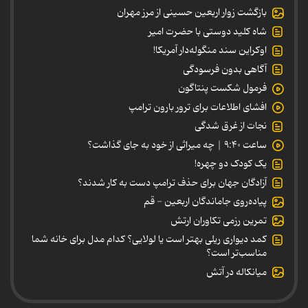
بازگشت زوار اربعین حسینی از مرز مهران
شاه کلید دوستی با حضرت امیر
اوکراین سند منگوله‌دار آمریکا!
آگاهی بدون فرسودگی
فرمول شکست پنتاگون
افشای اطلاعات برای ترور بارون ترامپ
نجات از غرق شدگی
ساعت ۹:۴۰ | چه میراثی از خود به جای گذاشت؟
یک کودک دو چهره!
آزادگان جهان برای حذف ترامپ دست به کار شدند؟
پیاده‌روی جاماندگان اربعین - قم
تمرین رزمی تکاوران ارتش
کمد دیواری ریلی بهتر است یا لولایی؟ کدام مدل برای خانه شما
مناسب‌تر است؟
میانکاله در آتش