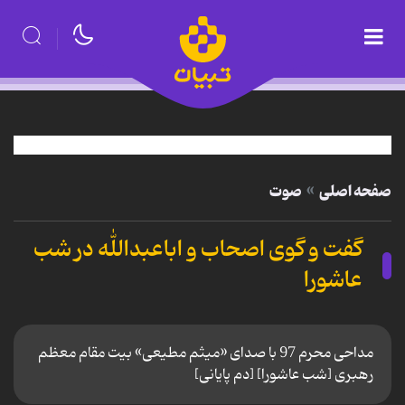
صفحه اصلی
صوت
گفت و گوی اصحاب و اباعبدالله در شب
عاشورا
مداحی محرم 97 با صدای «میثم مطیعی» بیت مقام معظم
رهبری [شب عاشورا] [دم پایانی]