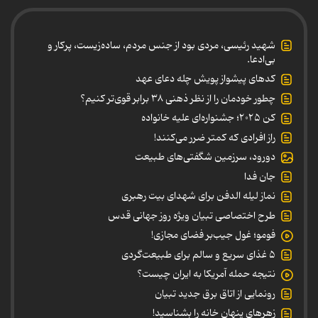
شهید رئیسی، مردی بود از جنس مردم، ساده‌زیست، پرکار و
بی‌ادعا.
کدهای پیشواز پویش چله دعای عهد
چطور خودمان را از نظر ذهنی ۳۸ برابر قوی‌تر کنیم؟
کن ۲۰۲۵؛ جشنواره‌ای علیه خانواده
راز افرادی که کمتر ضرر می‌کنند!
دورود، سرزمین شگفتی‌های طبیعت
جان فدا
نماز لیله الدفن برای شهدای بیت رهبری
طرح اختصاصی تبیان ویژه روز جهانی قدس
فومو؛ غول جیب‌بر فضای مجازی!
۵ غذای سریع و سالم برای طبیعت‌گردی
نتیجه حمله آمریکا به ایران چیست؟
رونمایی از اتاق برق جدید تبیان
زهرهای پنهان خانه را بشناسید!