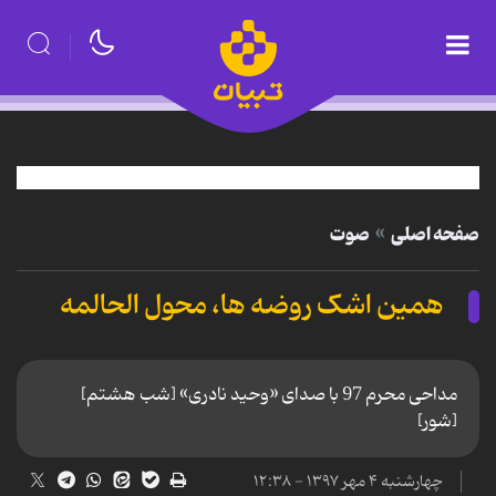
صفحه اصلی
صوت
همین اشک روضه ها، محول الحالمه
مداحی محرم 97 با صدای «وحید نادری» [شب هشتم]
[شور]
چهارشنبه ۴ مهر ۱۳۹۷ - ۱۲:۳۸