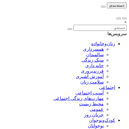
دسته‌بندی
×
سرویس‌ها
زنان‌وخانواده
همسرداری
سالمندان
سبک زندگی
خانه داری
فرزندپروری
آموزش آشپزی
سلامت زنان
اجتماعی
آسیب اجتماعی
مهارت‌های زندگی اجتماعی
محیط زیست
عمومی
جریان روز
کودک‌ونوجوان
نوجوانان