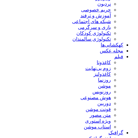
نردبون
حریم خصوصی
آموزش و ترفند
شبکه های اجتماعی
بازی و سرگرمی
تکنولوژی کودکان
تکنولوژی سالمندان
کهکشانی‌ها
مجله عکس
فیلم
کاغذوتا
زوم بی‌نهایت
کاغذولنز
روزنما
موشن
روزنویس
هوش مصنوعی
دوربین
فونت موشن
متن مصور
ویژه استوری
استاپ موشن
گرافیک