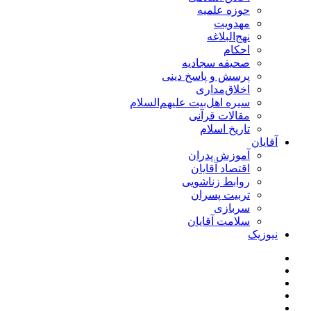
حوزه علمیه
مهدویت
نهج‌البلاغه
احکام
صحیفه سجادیه
پرسش و پاسخ دینی
اخلاق‌مداری
سیره اهل‌بیت علیهم‌السلام
مقالات قرآنی
تاریخ اسلام
آقایان
آموزش پدران
اقتصاد آقایان
روابط زناشویی
تربیت پسران
سربازی
سلامت آقایان
نیوزیک