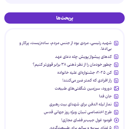
پربحث‌ها
شهید رئیسی، مردی بود از جنس مردم، ساده‌زیست، پرکار و
بی‌ادعا.
کدهای پیشواز پویش چله دعای عهد
چطور خودمان را از نظر ذهنی ۳۸ برابر قوی‌تر کنیم؟
کن ۲۰۲۵؛ جشنواره‌ای علیه خانواده
راز افرادی که کمتر ضرر می‌کنند!
دورود، سرزمین شگفتی‌های طبیعت
جان فدا
نماز لیله الدفن برای شهدای بیت رهبری
طرح اختصاصی تبیان ویژه روز جهانی قدس
فومو؛ غول جیب‌بر فضای مجازی!
۵ غذای سریع و سالم برای طبیعت‌گردی