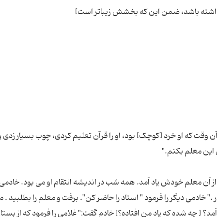
 آن وقت که او خرد [کوچک] بود، او را قرآن تعلیم کردی، چوب بسیار زدی و
 آن معلم خودش یاد آمد. همه شب در اندیشه انتقام او می بود. خادمی 
." خادمی دیگر را فرمود " استاد را حاضر کن". برفت و معلم را بطلبید . م
؟ [ چه شده که یاد من افتاده؟] خادم گفت:" غلامی را فرمود که از بستا