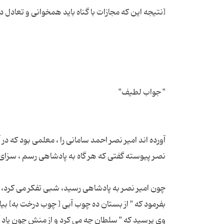
آورده اند امیر نصر احمد سامانی را ، معلمی بود که در
چون امیر نصر به پادشاهی رسید، شبی تفکر می کرد، از
بفرمود که " از بستان ده چوب آبی [ چوب درخت به] بیار 
وی پرسید که " سلطان چه می کرد و از منش چون یاد آمد