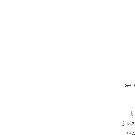
 امیر
را
علم از
ن ده