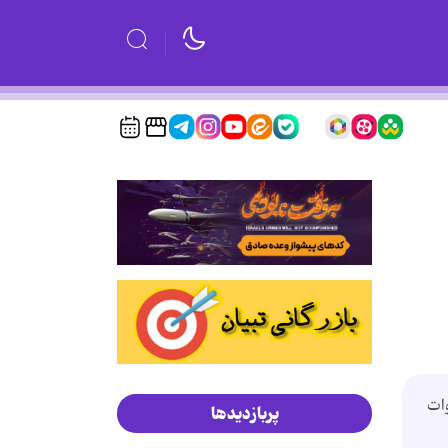
ات
پربازدیدها