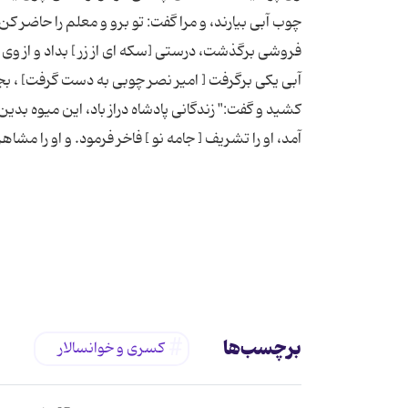
چوب آبی بیارند، و مرا گفت: تو برو و معلم را حاضر کن
فروشی برگذشت، درستی [سکه ای از زر ] بداد و از وی
آبی یکی برگرفت [ امیر نصر چوبی به دست گرفت] ، بج
کشید و گفت:" زندگانی پادشاه دراز باد، این میوه ب
برچسب‌ها
کسری و خوانسالار