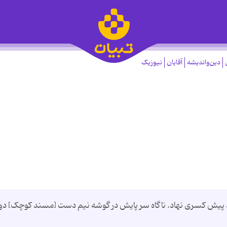
دین‌واندیشه
آقایان
نیوزیک
، پیش کسری نهاد. ناگاه سر پایش در گوشه نیم دست [مسند کوچک] دو