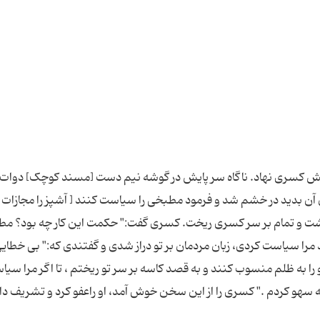
پیش کسری نهاد. ناگاه سر پایش در گوشه نیم دست [مسند کوچک] دوا
آن بدید در خشم شد و فرمود مطبخی را سیاست کنند [ آشپز را مجازات ک
ت و تمام بر سر کسری ریخت. کسری گفت:" حکمت این کار چه بود؟ م
د مرا سیاست کردی، زبان مردمان بر تو دراز شدی و گفتندی که:" بی خطای
را به ظلم منسوب کنند و به قصد کاسه بر سر تو ریختم ، تا اگر مرا سی