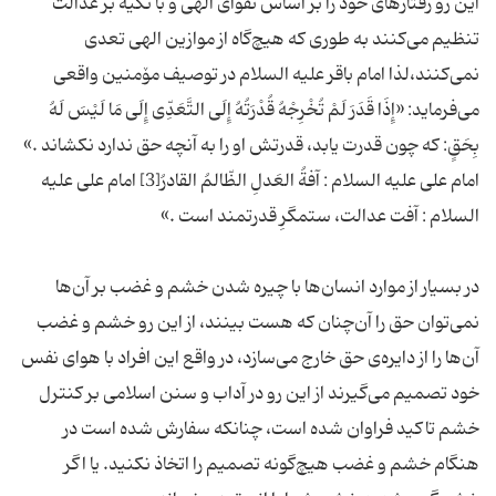
این رو رفتارهای خود را بر اساس تقوای الهی و با تکیه بر عدالت
تنظیم می‌کنند به طوری که هیچ‌گاه از موازین الهی تعدی
نمی‌کنند،لذا امام باقر علیه السلام در توصیف مۆمنین واقعی
می‌فرماید: «إِذَا قَدَرَ لَمْ تُخْرِجْهُ قُدْرَتُهُ إِلَى التَّعَدِّی إِلَى مَا لَیْسَ لَهُ
امام علی علیه السلام : آفةُ العَدلِ الظّالمُ القادرُ[3] امام على علیه
در بسیار از موارد انسان‌ها با چیره شدن خشم و غضب بر آن‌ها
نمی‌توان حق را آن‌چنان که هست بینند، از این رو خشم و غضب
آن‌ها را از دایره‌ی حق خارج می‌سازد، در واقع این افراد با هوای نفس
خود تصمیم می‌گیرند از این رو در آداب و سنن اسلامی بر کنترل
خشم تاکید فراوان شده است، چنانکه سفارش شده است در
هنگام خشم و غضب هیچ‌گونه تصمیم را اتخاذ نکنید. یا اگر