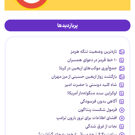
پربازدیدها
تازه‌ترین وضعیت تنگه هرمز
۱۰ خط قرمز در دعوای همسران
جمع‌آوری موکب‌های اربعین در کربلا
بازگشت زوار اربعین حسینی از مرز مهران
شاه کلید دوستی با حضرت امیر
اوکراین سند منگوله‌دار آمریکا!
آگاهی بدون فرسودگی
فرمول شکست پنتاگون
افشای اطلاعات برای ترور بارون ترامپ
نجات از غرق شدگی
ساعت ۹:۴۰ | چه میراثی از خود به جای گذاشت؟