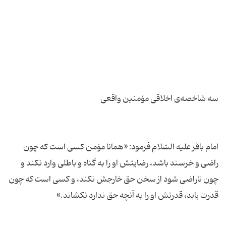
امام باقر علیه السّلام فرمود: «همانا مۆمن كسى است كه چون
راضى و خرسند باشد، رضایتش او را به گناه و باطلى وارد نكند و
چون ناراضى شود از سخن حق خارجش نكند، و كسى است كه چون