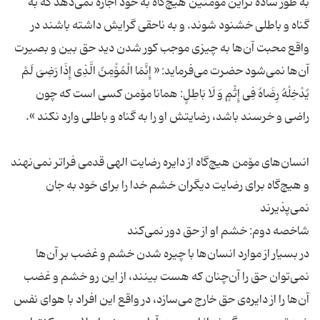
به طور ساده تراین مۆمنین هیچ‌گاه به خود اجازه نمی‌دهد که به
گناه و باطلی خشنود شوند. و به ناحقی گرایش داشته باشند در
واقع محبت آن‌ها به چیزی موجب کور شدن دید حق بین و بصیرت
آن‌ها نمی‌شود حضرت می‌فرماید: « إِنَّمَا الْمُۆْمِنُ الَّذِی إِذَا رَضِیَ لَمْ
یُدْخِلْهُ رِضَاهُ فِی إِثْمٍ وَ لَا بَاطِلٍ: همانا مۆمن كسى است كه چون
انسان‌های مۆمن هیچ‌گاه از دایره رضایت الهی قدمی فراتر نمی‌نهند
و هیچ‌گاه برای رضایت دیگران خشم خدا را برای خود به جان
در بسیار از موارد انسان‌ها با چیره شدن خشم و غضب بر آن‌ها
نمی‌توان حق را آن‌چنان که هست بینند، از این رو خشم و غضب
آن‌ها را از دایره‌ی حق خارج می‌سازد، در واقع این افراد با هوای نفس