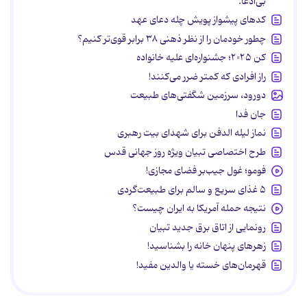
بی‌ادعا.
کدهای پیشواز پویش چله دعای عهد
چطور خودمان را از نظر ذهنی ۳۸ برابر قوی‌تر کنیم؟
کن ۲۰۲۵؛ جشنواره‌ای علیه خانواده
راز افرادی که کمتر ضرر می‌کنند!
دورود، سرزمین شگفتی‌های طبیعت
جان فدا
نماز لیله الدفن برای شهدای بیت رهبری
طرح اختصاصی تبیان ویژه روز جهانی قدس
فومو؛ غول جیب‌بر فضای مجازی!
۵ غذای سریع و سالم برای طبیعت‌گردی
نتیجه حمله آمریکا به ایران چیست؟
رونمایی از اتاق برق جدید تبیان
زهرهای پنهان خانه را بشناسید!
قهرمان‌های خسته یا والدین مفید!