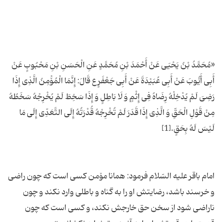
«مُحَمَّدُ بْنُ یَحْیَى عَنْ أَحْمَدَ بْنِ مُحَمَّدٍ عَنِ الْحَسَنِ بْنِ مَحْبُوبٍ عَنْ
أَبِی أَیُّوبَ عَنْ أَبِی عُبَیْدَةَ عَنْ أَبِی جَعْفَرٍ ع قَالَ: إِنَّمَا الْمُۆْمِنُ الَّذِی إِذَا
رَضِیَ لَمْ یُدْخِلْهُ رِضَاهُ فِی إِثْمٍ وَ لَا بَاطِلٍ‏ وَ إِذَا سَخِطَ لَمْ یُخْرِجْهُ سَخَطُهُ
مِنْ قَوْلِ الْحَقِّ وَ الَّذِی إِذَا قَدَرَ لَمْ تُخْرِجْهُ قُدْرَتُهُ إِلَى التَّعَدِّی إِلَى مَا
امام باقر علیه السّلام فرمود: همانا مۆمن كسى است كه چون راضى
و خرسند باشد، رضایتش او را به گناه و باطلى وارد نكند و چون
ناراضى شود از سخن حق خارجش نكند، و كسى است كه چون