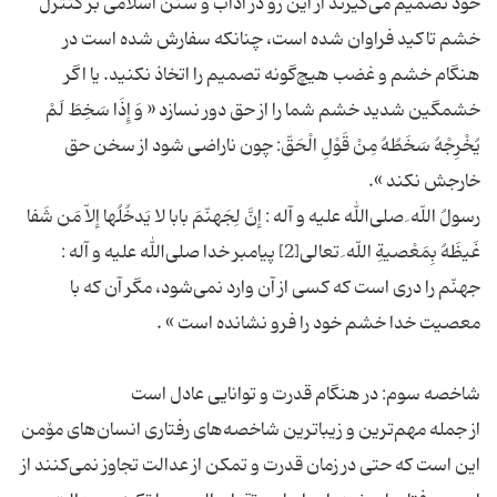
خود تصمیم می‌گیرند از این رو در آداب و سنن اسلامی بر کنترل
خشم تاکید فراوان شده است، چنانکه سفارش شده است در
هنگام خشم و غضب هیچ‌گونه تصمیم را اتخاذ نکنید. یا اگر
خشمگین شدید خشم شما را از حق دور نسازد « وَ إِذَا سَخِطَ لَمْ
یُخْرِجْهُ سَخَطُهُ مِنْ قَوْلِ الْحَقّ: چون ناراضى شود از سخن حق
رسولُ اللّه ِ صلی‌الله علیه و آله : إنَّ لِجَهنّمَ بابا لا یَدخُلُها إلاّ مَن شَفا
غَیظَهُ بِمَعْصیةِ اللّه ِ تعالى[2] پیامبر خدا صلی‌الله علیه و آله :
جهنّم را درى است كه كسى از آن وارد نمی‌شود، مگر آن كه با
از جمله مهم‌ترین و زیباترین شاخصه‌های رفتاری انسان‌های مۆمن
این است که حتی در زمان قدرت و تمکن از عدالت تجاوز نمی‌کنند از