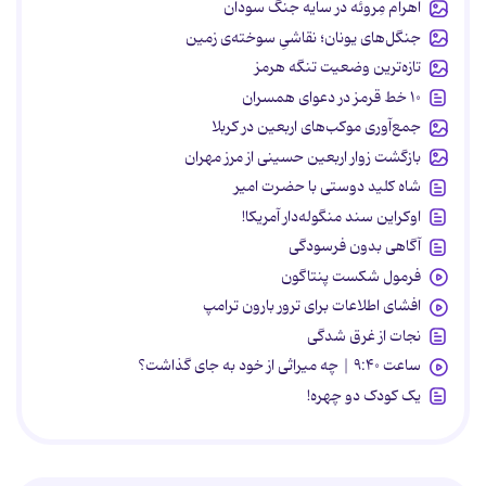
اهرام مِروئه در سایه جنگ سودان
جنگل‌های یونان؛ نقاشیِ سوخته‌ی زمین
تازه‌ترین وضعیت تنگه هرمز
۱۰ خط قرمز در دعوای همسران
جمع‌آوری موکب‌های اربعین در کربلا
بازگشت زوار اربعین حسینی از مرز مهران
شاه کلید دوستی با حضرت امیر
اوکراین سند منگوله‌دار آمریکا!
آگاهی بدون فرسودگی
فرمول شکست پنتاگون
افشای اطلاعات برای ترور بارون ترامپ
نجات از غرق شدگی
ساعت ۹:۴۰ | چه میراثی از خود به جای گذاشت؟
یک کودک دو چهره!