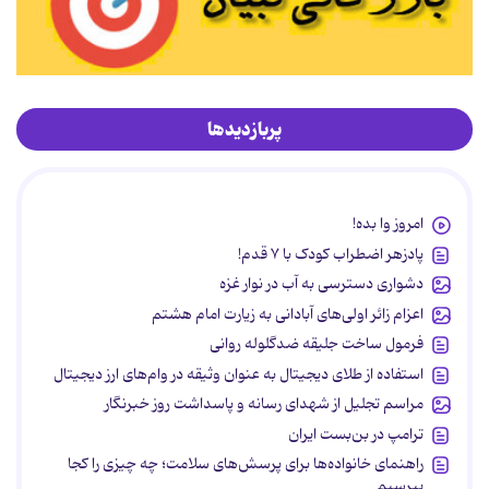
پربازدیدها
امروز وا بده!
پادزهر اضطراب کودک با ۷ قدم!
دشواری دسترسی به آب در نوار غزه
اعزام زائر اولی‌های آبادانی به زیارت امام هشتم
فرمول ساخت جلیقه ضدگلوله روانی
استفاده از طلای دیجیتال به عنوان وثیقه در وام‌های ارز دیجیتال
مراسم تجلیل از شهدای رسانه و پاسداشت روز خبرنگار
ترامپ در بن‌بست ایران
راهنمای خانواده‌ها برای پرسش‌های سلامت؛ چه چیزی را کجا
بپرسیم