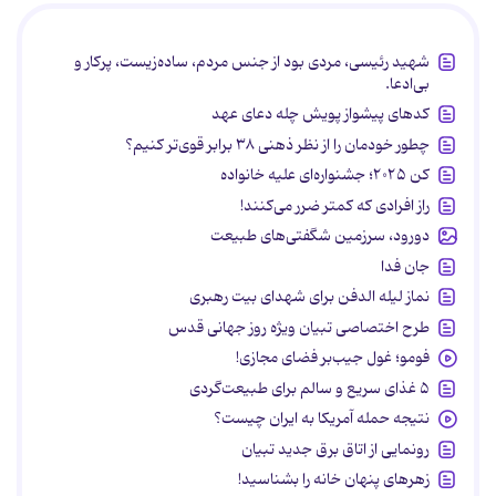
شهید رئیسی، مردی بود از جنس مردم، ساده‌زیست، پرکار و
بی‌ادعا.
کدهای پیشواز پویش چله دعای عهد
چطور خودمان را از نظر ذهنی ۳۸ برابر قوی‌تر کنیم؟
کن ۲۰۲۵؛ جشنواره‌ای علیه خانواده
راز افرادی که کمتر ضرر می‌کنند!
دورود، سرزمین شگفتی‌های طبیعت
جان فدا
نماز لیله الدفن برای شهدای بیت رهبری
طرح اختصاصی تبیان ویژه روز جهانی قدس
فومو؛ غول جیب‌بر فضای مجازی!
۵ غذای سریع و سالم برای طبیعت‌گردی
نتیجه حمله آمریکا به ایران چیست؟
رونمایی از اتاق برق جدید تبیان
زهرهای پنهان خانه را بشناسید!