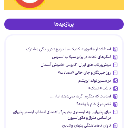
پربازدیدها
استفاده از جادوی «تکنیک ساندویچ» در زندگی مشترک
لنگرهای نجات در برابر سیلاب استرس
دوش‌پرتاب‌های ایران؛ کابوس خاموش آسمان
روز خبرنگار و جای خالی «سعادت»
در مسیر تولد ابریشم
تالاب «عینک»
آمدمت که بنگرم، گریه نمی‌دهد امان...
تخم مرغ خام یا پخته؟
برای پذیرایی چه لوستری بخریم؟ راهنمای انتخاب لوستر پذیرای
بر اساس متراژ و دکوراسیون
تاوان ناهماهنگی پنهان والدین