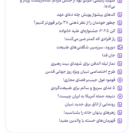
شهید رئیسی، مردی بود از جنس مردم، ساده‌زیست، پرکار و
بی‌ادعا.
کدهای پیشواز پویش چله دعای عهد
چطور خودمان را از نظر ذهنی ۳۸ برابر قوی‌تر کنیم؟
کن ۲۰۲۵؛ جشنواره‌ای علیه خانواده
راز افرادی که کمتر ضرر می‌کنند!
دورود، سرزمین شگفتی‌های طبیعت
جان فدا
نماز لیله الدفن برای شهدای بیت رهبری
طرح اختصاصی تبیان ویژه روز جهانی قدس
فومو؛ غول جیب‌بر فضای مجازی!
۵ غذای سریع و سالم برای طبیعت‌گردی
نتیجه حمله آمریکا به ایران چیست؟
رونمایی از اتاق برق جدید تبیان
زهرهای پنهان خانه را بشناسید!
قهرمان‌های خسته یا والدین مفید!