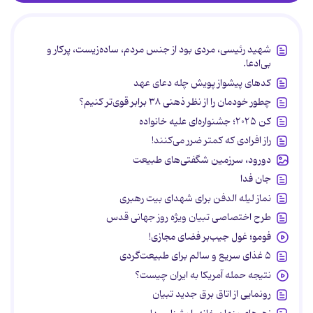
شهید رئیسی، مردی بود از جنس مردم، ساده‌زیست، پرکار و
بی‌ادعا.
کدهای پیشواز پویش چله دعای عهد
چطور خودمان را از نظر ذهنی ۳۸ برابر قوی‌تر کنیم؟
کن ۲۰۲۵؛ جشنواره‌ای علیه خانواده
راز افرادی که کمتر ضرر می‌کنند!
دورود، سرزمین شگفتی‌های طبیعت
جان فدا
نماز لیله الدفن برای شهدای بیت رهبری
طرح اختصاصی تبیان ویژه روز جهانی قدس
فومو؛ غول جیب‌بر فضای مجازی!
۵ غذای سریع و سالم برای طبیعت‌گردی
نتیجه حمله آمریکا به ایران چیست؟
رونمایی از اتاق برق جدید تبیان