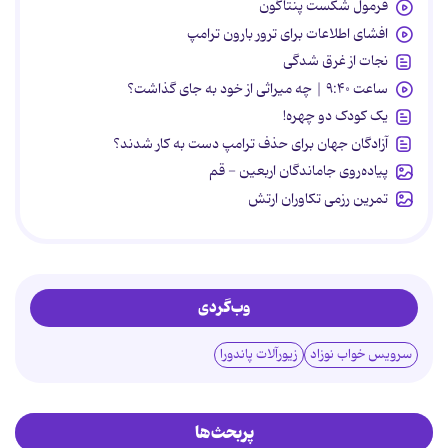
فرمول شکست پنتاگون
افشای اطلاعات برای ترور بارون ترامپ
نجات از غرق شدگی
ساعت ۹:۴۰ | چه میراثی از خود به جای گذاشت؟
یک کودک دو چهره!
آزادگان جهان برای حذف ترامپ دست به کار شدند؟
پیاده‌روی جاماندگان اربعین - قم
تمرین رزمی تکاوران ارتش
وب‌گردی
سرویس خواب نوزاد
زیورآلات پاندورا
پربحث‌ها