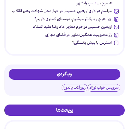
«تمرچین» - پیرانشهر
مراسم عزاداری اربعینِ حسینی در جوار محل شهادت رهبر انقلاب
چرا هرچی بزرگ‌تر میشیم، دوستای کمتری داریم؟
اربعین حسینی در حرم مطهر امام رضا علیه السلام
راز محبوبیت غمگین‌نمایی در فضای مجازی
استرس یا پیش یائسگی؟
وب‌گردی
سرویس خواب نوزاد
زیورآلات پاندورا
پربحث‌ها