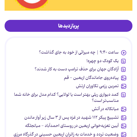
پربازدیدها
ساعت ۹:۴۰ | چه میراثی از خود به جای گذاشت؟
یک کودک دو چهره!
آزادگان جهان برای حذف ترامپ دست به کار شدند؟
پیاده‌روی جاماندگان اربعین - قم
تمرین رزمی تکاوران ارتش
کمد دیواری ریلی بهتر است یا لولایی؟ کدام مدل برای خانه شما
مناسب‌تر است؟
میانکاله در آتش
تشییع پیکر ۱۱۲ شهید در غزه پس از ۳ سال زیر آوار ماندن
آیین تعزیه‌خوانی اربعین در روستای احمدآباد - میانجلگه
وضعیت تردد و خدمات به زائران اربعین حسینی در گذرگاه مرزی