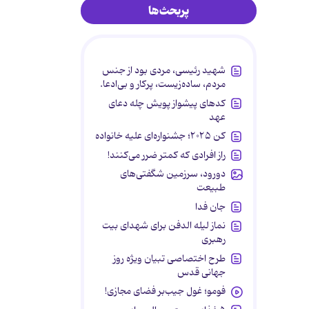
پربحث‌ها
شهید رئیسی، مردی بود از جنس
مردم، ساده‌زیست، پرکار و بی‌ادعا.
کدهای پیشواز پویش چله دعای
عهد
کن ۲۰۲۵؛ جشنواره‌ای علیه خانواده
راز افرادی که کمتر ضرر می‌کنند!
دورود، سرزمین شگفتی‌های
طبیعت
جان فدا
نماز لیله الدفن برای شهدای بیت
رهبری
طرح اختصاصی تبیان ویژه روز
جهانی قدس
فومو؛ غول جیب‌بر فضای مجازی!