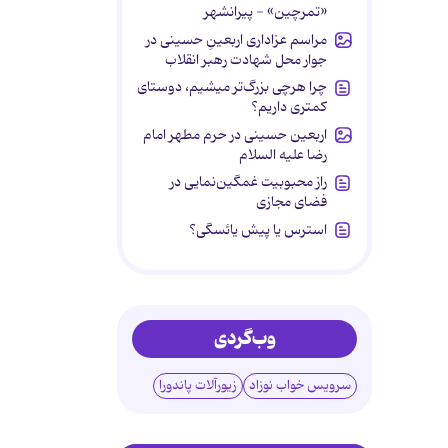
«تمرچین» - پیرانشهر
مراسم عزاداری اربعینِ حسینی در
جوار محل شهادت رهبر انقلاب
چرا هرچی بزرگ‌تر میشیم، دوستای
کمتری داریم؟
اربعین حسینی در حرم مطهر امام
رضا علیه السلام
راز محبوبیت غمگین‌نمایی در
فضای مجازی
استرس یا پیش یائسگی؟
وب‌گردی
سرویس خواب نوزاد
زیورآلات پاندورا