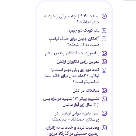
ساعت ۹:۴۰ | چه میراثی از خود به
جای گذاشت؟
یک کودک دو چهره!
آزادگان جهان برای حذف ترامپ
دست به کار شدند؟
پیاده‌روی جاماندگان اربعین - قم
تمرین رزمی تکاوران ارتش
کمد دیواری ریلی بهتر است یا
لولایی؟ کدام مدل برای خانه شما
مناسب‌تر است؟
میانکاله در آتش
تشییع پیکر ۱۱۲ شهید در غزه پس
از ۳ سال زیر آوار ماندن
آیین تعزیه‌خوانی اربعین در
روستای احمدآباد - میانجلگه
وضعیت تردد و خدمات به زائران
اربعین حسینی در گذرگاه مرزی