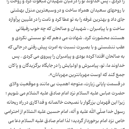
را كردى ، پس خداوند تو را در میان شهیدان مبعوث كرد و روحت را
با روحهاى سعیدان همراه ساخت و در وسیعترین منزل بهشتى
جاى داد و بهترین غرفه را به تو عطا كرد و نامت را در علّیین پرآوازه
ساخت و با پیامبران ، شهیدان و صالحان كه چه خوب رفیقانى
هستند محشورت كرد. شهادت مى دهم كه تو سستى نكردى و
عقب ننشستى و با بصیرت نسبت به امرت پیش رفتى در حالى كه
به صالحان اقتدا كرده بودى و پیامبران را پیروى مى كردى . پس
خداوند ما، تو، پیامبرش و اولیایش را در جایگاه برگزیدگان و پاكان
در قسمت پایانى زیارت، متوجه اهمیت بى مانند و موقعیت والاى
حضرت عباس علیه السلام نزد امام صادق علیه السّلام مى شویم ؛
زیرا این قهرمان بزرگوار با نصیحت خالصانه و فداكارى در راه ریحانه
رسول خدا صلّى اللّه علیه و آله، امام حسین علیه السّلام از احترامى
خاص نزد امام برخوردار گردید؛ لذا امام صادق علیه السلام دعا مى