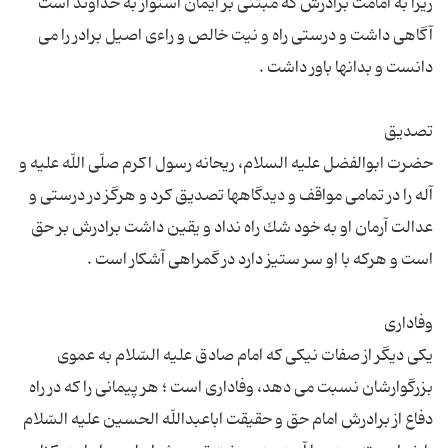
زیرا به امامت برادرش كه مبتنى بر ایمان استوار به خداوند است
آگاهى داشت و درستى راه و نیت خالص و راءى اصیل برادر را مى
حضرت ابوالفضل علیه السلام، ریحانه رسول اكرم صلّى اللّه علیه و
آله را در تمامى مواقف و دیدگاهها تصدیق كرد و هرگز در درستى و
عدالت آرمان او به خود شك راه نداد و یقین داشت برادرش بر حق
یكى دیگر از صفات نیكى كه امام صادق علیه السّلام به عموی
بزرگوارشان نسبت مى دهد، وفادارى است ؛ هر پیمانى را كه در راه
دفاع از برادرش امام حق و حقیقت اباعبداللّه الحسین علیه السّلام