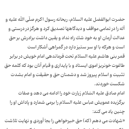
حضرت ابوالفضل علیه السلام، ریحانه رسول اكرم صلّى اللّه علیه و
آله را در تمامى مواقف و دیدگاهها تصدیق كرد و هرگز در درستى و
عدالت آرمان او به خود شك راه نداد و یقین داشت برادرش بر حق
قمر بنی هاشم علیه السلام تحت فرماندهى امام خویش در برابر
طاغوت خونریز اموى ایستاد و با پایدارى و قیام آنان بود كه كلمه حق
تثبیت و اسلام پیروز شد و دشمنان حق و حقیقت و امام بشدت
امام صادق علیه السّلام زیارت خود را ادامه مى دهد و صفات
برگزیده عمویش عباس علیه السلام را برمى شمارد و پاداش او را
«شهادت مى دهم (كه) حق خیرخواهی را بجا آوردى و نهایت تلاشت