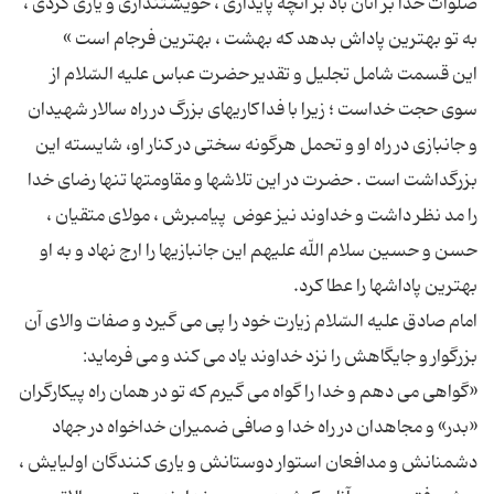
صلوات خدا بر آنان باد بر آنچه پایدارى ، خویشتندارى و یارى كردى ،
این قسمت شامل تجلیل و تقدیر حضرت عباس علیه السّلام از
سوى حجت خداست ؛ زیرا با فداكاریهاى بزرگ در راه سالار شهیدان
و جانبازى در راه او و تحمل هرگونه سختى در كنار او، شایسته این
بزرگداشت است . حضرت در این تلاشها و مقاومتها تنها رضاى خدا
را مد نظر داشت و خداوند نیز عوض ‍ پیامبرش ، مولاى متقیان ،
حسن و حسین سلام اللّه علیهم این جانبازیها را ارج نهاد و به او
امام صادق علیه السّلام زیارت خود را پى مى گیرد و صفات والاى آن
«گواهى مى دهم و خدا را گواه مى گیرم كه تو در همان راه پیكارگران
«بدر» و مجاهدان در راه خدا و صافى ضمیران خداخواه در جهاد
دشمنانش و مدافعان استوار دوستانش و یارى كنندگان اولیایش ،