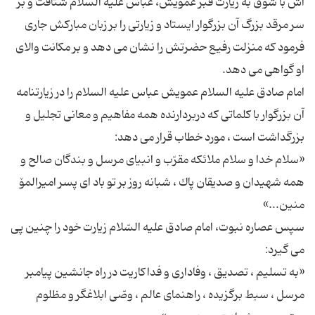
اش با شوق به زیارت قبر عمویش، عباس علیه السلام شتافت و بر
سر مرقد بزرگ آن بزرگوار ایستاد و زیارتی را بر زبان مبارکش جاری
فرمود كه منزلت رفیع حضرتش را نشان مى دهد و بر مكانت والای
امام صادق علیه السلام عمویش عباس علیه السلام را در زیارتنامه
آن بزرگوار با كلماتی كه دربردارنده همه مفاهیم و معانى تجلیل و
«سلام خدا و سلام ملائكه مقرّب و انبیاى مرسل و بندگان صالح و
همه شهیدان و صدیقان پاك ، شبانه روز بر تو باد اى پسر امیرالمۆ
سپس عصاره نبوت، امام صادق علیه السّلام زیارت خود را چنین پى
«به تسلیم ، تصدیق ، وفادارى و فداكاریت در راه جانشین پیامبر
مرسل ، سبط برگزیده ، راهنماى عالم ، وصّى ابلاغگر و مظلوم