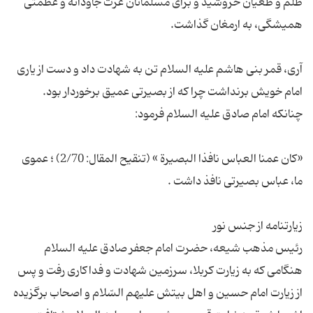
ظلم و طغیان خروشید و براى مسلمانان عزت جاودانه و عظمتى
آری، قمر بنی هاشم علیه السلام تن به شهادت داد و دست از یارى
امام خویش برنداشت چرا که از بصیرتی عمیق برخوردار بود.
«كان عمنا العباس نافذا البصیرة » (تنقیح المقال: 2/70) ؛ عموى
رئیس مذهب شیعه، حضرت امام جعفر صادق علیه السلام
هنگامی که به زیارت كربلا، سرزمین شهادت و فداكارى رفت و پس
از زیارت امام حسین و اهل بیتش علیهم السّلام و اصحاب برگزیده