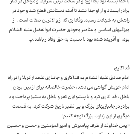
با خدا بسته بود بجا آورد و در سخت ترین شرایط و مراحل در كنار
برادر ایستاد و از او جدا نشد تا آنكه دستانش قطع شد و خود در
راهش به شهادت رسید. وفادارى كه از والاترین صفات است ، از
ویژگیهاى اساسى و عناصر وجودی حضرت ابوالفضل علیه السّلام
امام صادق علیه السّلام به فداكارى و جانبازى علمدار کربلا را در راه
امام خویش گواهى مى دهد، حضرت خالصانه براى از بین بردن
باطل ، فداكارى كرد و با پیشوایان كفر و باطل به ستیز پرداخت و با
برادر در جانبازیهاى بزرگ و بى نظیر تاریخ شركت كرد. به قسمت
«پس خداوند از طرف پیامبرش و امیرالمۆمنین و حسن و حسین