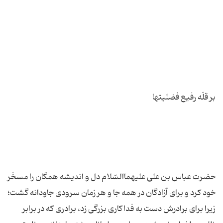
حضرت عباس بن علی علیهماالسّلام دل و اندیشه همگان را مسخّر
خود كرد و براى آزادگان در همه جا و هر زمان سرودى جاودانه گشت؛
زیرا براى برادرش دست به فداكارى بزرگى زد، برادرى كه در برابر