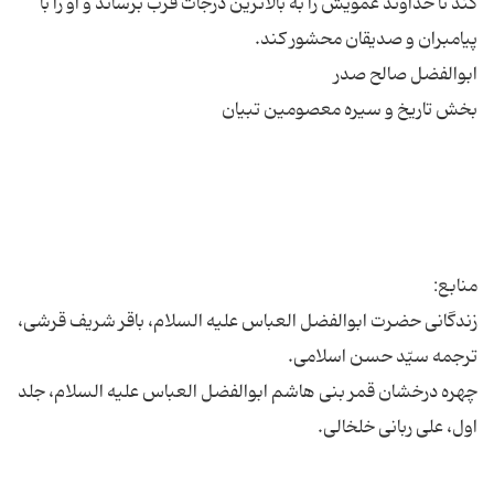
كند تا خداوند عمویش را به بالاترین درجات قرب برساند و او را با
زندگانى حضرت ابوالفضل العباس علیه السلام، باقر شریف قرشى،
چهره درخشان قمر بنى هاشم ابوالفضل العباس علیه السلام، جلد
اول، على ربانى خلخالى.