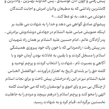
پیش رفتى و چون آنان كوشیدى ، پس خداوند بهترین ، والاترین و
كاملترین پاداشى كه به مطیعان والیان امرش و اجابت كنندگان
پیشوای صادق گواهى مى دهد و خدا را به شهادت مى طلبد بر
اینكه عمویش عباس علیه السّلام در جهادش دوشادوش برادرش ،
پدر آزادگان عالم ، امام حسین علیه السّلام بر همان راه شهیدان
بدر پیش رفت ؛ رادمردانى كه با خون پاك خود پیروزى همیشگى
اسلام را مسجّل كردند و با یقین به عادلانه بودن آرمان خود و با
آگاهى و بصیرت تام ، شهادت را انتخاب كردند و پرچم توحید و
كلمه حق را بر بلنداى تاریخ به اهتزاز درآوردند. ابوالفضل العباس
علیه السّلام نیز در این راه درخشان پیش تاخت و براى نجات اسلام
از چنگال بى سر و پاى اموى و ابوسفیان زاده كه مى خواست كلمه
الهى را محو كند و پرچم اسلام را درهم بپیچد و مردم را به جاهلیت