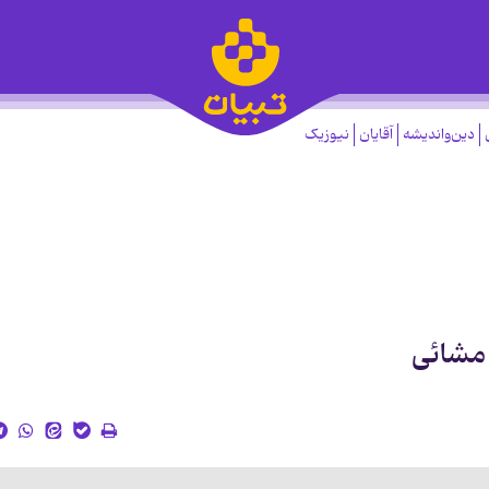
دین‌واندیشه
آقایان
نیوزیک
 مشائی