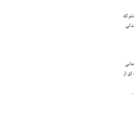
تم که
ندلی
مانی
ای از