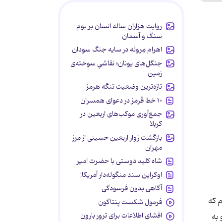
روایت هزاران ساله انسان بر بوم
سنگ و آسمان
اهرام مِروئه در سایه جنگ سودان
جنگل‌های یونان؛ نقاشیِ سوخته‌ی
زمین
تازه‌ترین وضعیت تنگه هرمز
۱۰ خط قرمز در دعوای همسران
جمع‌آوری موکب‌های اربعین در
کربلا
بازگشت زوار اربعین حسینی از مرز
مهران
شاه کلید دوستی با حضرت امیر
اوکراین سند منگوله‌دار آمریکا!
آگاهی بدون فرسودگی
 که
فرمول شکست پنتاگون
افشای اطلاعات برای ترور بارون
 به