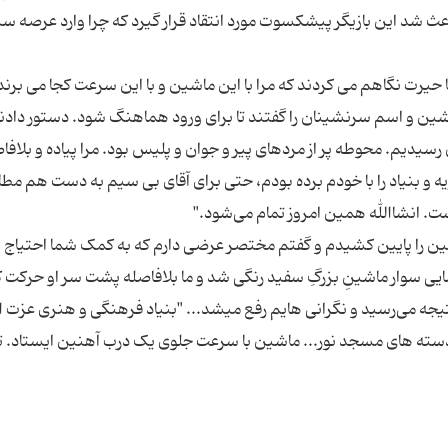
اعث شد این بازیگر پیشکسوت مورد انتقاد قرار گیرد که چرا وارد عرصه 
یرت نگاهم می کردند که مرا با این ماشین و با این سرعت کجا می برند
ین و اسم سرنشینان را گفتند تا برای ورود هماهنگ شود. دستور دادند
یدیم. محوطه پر از مردهای پیر و جوان و پلیس بود. مرا پیاده و بلافا
ه و بنیاد را با خودم برده بودم، حتی برای آقای بی سیم به دست هم مط
ن را پایین کشیدم و گفتم مختصر عرضی دارم که به کمک شما احتیاج 
شایی سوار ماشینِ بزرگِ سفید رنگی شد و ما بلافاصله پشت سر او حرکت 
یجه می‌رسید و نگرانی هایم رفع میشد... "بنیاد فرهنگی و هنری عزت ال
سته های مسجد نور... ماشین با سرعت جلوی یک درب آهنین ایستاد. تا