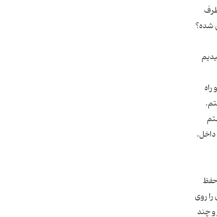
طرف
ی شده؟
یدیم
 راه
تم.
ستم
 حفظ
را روی
و چند