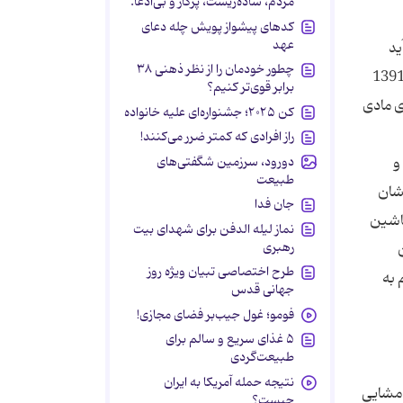
مردم، ساده‌زیست، پرکار و بی‌ادعا.
کدهای پیشواز پویش چله دعای
عهد
آید
چطور خودمان را از نظر ذهنی ۳۸
ن" خوشحال شدم. ماه‌ها برای ثبت بنیاد دویده بودم. چند روز قبل از مراسمِ اعطای نشانِ درجه یک هنری در بهمن ماه 1391
برابر قوی‌تر کنیم؟
ی مادی
کن ۲۰۲۵؛ جشنواره‌ای علیه خانواده
راز افرادی که کمتر ضرر می‌کنند!
دورود، سرزمین شگفتی‌های
و
طبیعت
شان
جان فدا
ماشین
نماز لیله الدفن برای شهدای بیت
رهبری
طرح اختصاصی تبیان ویژه روز
 به
جهانی قدس
فومو؛ غول جیب‌بر فضای مجازی!
۵ غذای سریع و سالم برای
طبیعت‌گردی
نتیجه حمله آمریکا به ایران
 مشایی
چیست؟