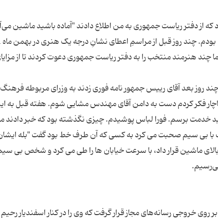
ماه 1392 ساعت 3 بعدازظهر بود که از دفتر ریاست جمهوری به من اطلاع دادند "آماده باشید ماشین می‌
دنبالتا
 چند هنرمند منتخب را به دفتر ریاست جمهوری دعوت کردند تا از مزایا
ند روز بعد آقای رییس جمهور نامه فوری زدند به وزرای مربوطه فرهنگ 
ناچار فکر کردم دست به دامن آقای مهندس مشایی شوم. هفته قبل به ای
اید خدمت برسم. فورا لباس پوشیدم. چیزی نگذشته بود که خبر دادند 
 با بی سیم صحبت می کرد به کسی که آن طرف خط بود گفت "بله ایشان
ا بالای ماشین قرار داد، با سرعت خیابان ها را طی می کرد و شخص بی سیم
بر روی خروجی رسانه‌های مجاز قرار گرفت که وی را در کنار اسفندیار رحیم