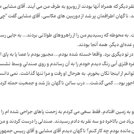
ر دیگر که همراه آنها بودند از روبرو به طرف من می آیند. آقای مشایی 
اگهان اطرافمان پر شد از دوربین های عکاسی. آقای مشایی گفت "چ
. به محوطه که رسیدیم من را از راهروهای طولانی بردند... به جایی رس
ر تو دیگری برد. واقعا خسته شده بودم... مجبور بودم با عصا پا به پای او
ره فلزی آبی رنگ دیدم خودم را به آن رساندم و روی صندلیِ وسط نشس
وانم از اینجا تکان بخورم. به هرحال او رفت و مرا تنها گذاشت. نمی دان
ه زمین افتادم. فقط سعی می کردم به زحمت پاهای جراحی شده ام را
فریاد من بالاخره دو سه نفر به دادم رسیدند. صندلی را درست کردند و من 
مانده بودم چه کار کنم؟ ناگهان دیدم آقای مشایی و آقای رییس جمهور 