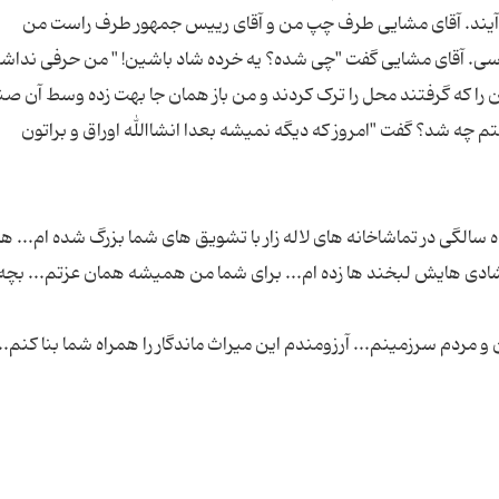
 می آیند. آقای مشایی طرف چپ من و آقای رییس جمهور طرف راست من
اسی. آقای مشایی گفت "چی شده؟ یه خرده شاد باشین! " من حرفی نداش
ا که گرفتند محل را ترک کردند و من باز همان جا بهت زده وسط آن ص
فتم چه شد؟ گفت "امروز که دیگه نمیشه بعدا انشاالله اوراق و براتون
الگی در تماشاخانه های لاله زار با تشویق های شما بزرگ شده ام... ه
ا شادی هایش لبخند ها زده ام... برای شما من همیشه همان عزتم... بچه 