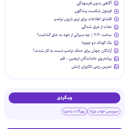
آگاهی بدون فرسودگی
فرمول شکست پنتاگون
افشای اطلاعات برای ترور بارون ترامپ
نجات از غرق شدگی
ساعت ۹:۴۰ | چه میراثی از خود به جای گذاشت؟
یک کودک دو چهره!
آزادگان جهان برای حذف ترامپ دست به کار شدند؟
پیاده‌روی جاماندگان اربعین - قم
تمرین رزمی تکاوران ارتش
وب‌گردی
سرویس خواب نوزاد
زیورآلات پاندورا