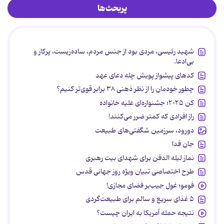
پربحث‌ها
شهید رئیسی، مردی بود از جنس مردم، ساده‌زیست، پرکار و
بی‌ادعا.
کدهای پیشواز پویش چله دعای عهد
چطور خودمان را از نظر ذهنی ۳۸ برابر قوی‌تر کنیم؟
کن ۲۰۲۵؛ جشنواره‌ای علیه خانواده
راز افرادی که کمتر ضرر می‌کنند!
دورود، سرزمین شگفتی‌های طبیعت
جان فدا
نماز لیله الدفن برای شهدای بیت رهبری
طرح اختصاصی تبیان ویژه روز جهانی قدس
فومو؛ غول جیب‌بر فضای مجازی!
۵ غذای سریع و سالم برای طبیعت‌گردی
نتیجه حمله آمریکا به ایران چیست؟