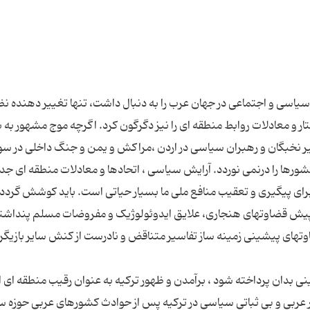
اسی و اجتماعی در جهان عرب را به دنبال داشت، تنها تغییر دهنده نظ
و معادلات روابط منطقه ای را نیز دگرگون کرد. اگرچه موج مشهور به به
یر نخبگان و رهبران سیاسی در اردن ،مراکش و یمن و جنگ داخلی در سو
ورها را درنمی نوردد. آرایش سیاسی ، اتحادها و معادلات منطقه ای جدی
برای پیگیری و تعقیب منافع ملی ما بسیار حیاتی است. باید کوشش گردد 
یر پیش قضاوتهای هنجاری، علایق ایدوئولوژیک و مفروضات مسلم پنداش
اوتهای پیشینی زمینه ساز تفاسیر متناقض و نادرست از کنش سایر بازیگر
نی بدان پرداخته شود ، برآمدن و ظهور ترکیه به عنوان رقیب منطقه ای ای
ر عربی و بی ثباتی سیاسی در ترکیه پس از حوادث کشورهای عربی حوزه 