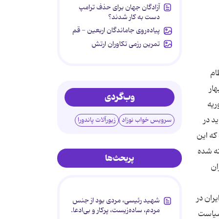
آزادگان جهان برای حذف ترامپ
دست به کار شدند؟
پیاده‌روی جاماندگان اربعین - قم
تمرین رزمی تکاوران ارتش
ام
ار
وب‌گردی
ریه
د در
سرویس خواب نوزاد
زیورآلات پاندورا
که این
ته شده
پربحث‌ها
ان
ران در
شهید رئیسی، مردی بود از جنس
مردم، ساده‌زیست، پرکار و بی‌ادعا.
سیاست