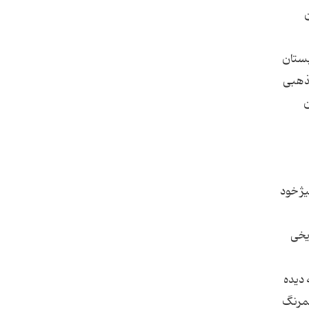
بستان
ابتها و جنگها مذهبی
این
یژ خود
ریخی
 دیده
کمرنگ