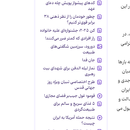
کدهای پیشواز پویش چله دعای
 این
عهد
چطور خودمان را از نظر ذهنی ۳۸
برابر قوی‌تر کنیم؟
کن ۲۰۲۵؛ جشنواره‌ای علیه خانواده
 در
راز افرادی که کمتر ضرر می‌کنند!
رامی
دورود، سرزمین شگفتی‌های
طبیعت
جان فدا
 بارها
نماز لیله الدفن برای شهدای بیت
یان
رهبری
جدی و
طرح اختصاصی تبیان ویژه روز
جهانی قدس
یران
فومو؛ غول جیب‌بر فضای مجازی!
الت و
۵ غذای سریع و سالم برای
بول می
طبیعت‌گردی
نتیجه حمله آمریکا به ایران
چیست؟