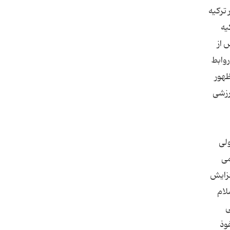
 ترکیه
یه
 از
روابط
ظهور
رزشی
ولی
می
فزایش
لام
ی
وذ