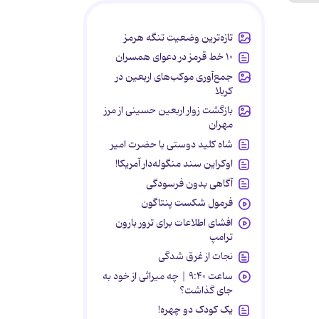
تازه‌ترین وضعیت تنگه هرمز
۱۰ خط قرمز در دعوای همسران
جمع‌آوری موکب‌های اربعین در
کربلا
بازگشت زوار اربعین حسینی از مرز
مهران
شاه کلید دوستی با حضرت امیر
اوکراین سند منگوله‌دار آمریکا!
آگاهی بدون فرسودگی
فرمول شکست پنتاگون
افشای اطلاعات برای ترور بارون
ترامپ
نجات از غرق شدگی
ساعت ۹:۴۰ | چه میراثی از خود به
جای گذاشت؟
یک کودک دو چهره!