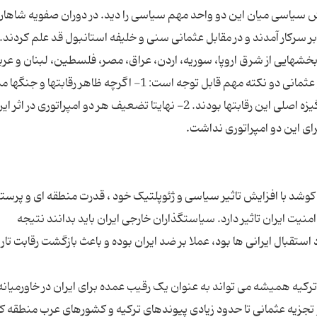
سیاسی میان این دو واحد مهم سیاسی را دید. در دوران صفویه شاهان
 سرکار آمدند و در مقابل عثمانی سنی و خلیفه استانبول قد علم کردند.
 بر بخشهایی از شرق اروپا، سوریه، اردن، عراق، مصر، فلسطین، لبنان و عر
امروز حاکمیت داشت. درباره جنگها و رقابتهای ایران و عثمانی دو نکته مهم قابل توجه است: 1- اگرچه ظاهر رق
بود اما واقعیتهای سیاسی، اقتصادی و استراتژیک انگیزه اصلی این رقابتها بودند. 2- نهایتا تضعیف هر دو امپراتوری در اثر 
کوشد با افزایش تاثیر سیاسی و ژئوپلتیک خود ، قدرت منطقه ای و پرست
منیت ایران تاثیر دارد. سیاستگذاران خارجی ایران باید بدانند نتیجه
استقبال ایرانی ها بود، عملا بر ضد ایران بوده و باعث بازگشت رقابت تا
ترکیه همیشه می تواند به عنوان یک رقیب عمده برای ایران در خاورمیانه
و تجزیه عثمانی تا حدود زیادی پیوندهای ترکیه و کشورهای عرب منطقه 