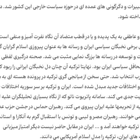
تغییرات و دگرگونی های عمده ای در حوزه سیاست خارجی این کشور شد. در
و عاطفی به یک پدیده و یا در قطب متضاد آن نگاه نفرت آمیز و منفی است.
 برخی نخبگان سیاسی ایران و رسانه ها به عنوان پیروزی اسلام گرایان گ
 توسعه در رسانه ها بزرگ نمایی مثبت می شد. صحنه درگیری لفظی
 سیاسی ایران بود. نهایتا ترکیه آن چنان دل نخبگان ایرانی را ربود که
رب انتخاب شد. حتی سخن از میانجی گری ترکیه در پرونده هسته ای به م
 اختلافات جدید مبدل شده است. ایران و ترکیه بر سر سوریه اختلافات 
ت جدی می کند. سامانه پاتریوت ناتو که از نگاه بسیاری تحلیلگران علیه ا
ه از تحریمها علیه ایران پیروی می کند. رهبران حماس در جشن حزب عد
خوانند. رهبران مصر و لیبی و تونس با استقبال گرم به آنکارا و استان
ترکیه خواهند آمد و ... ایران در مقابل حاضر نیست دیگر امتیاز میزبانی